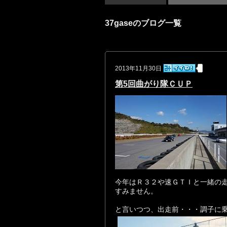
37gaseのブログ一覧
2013年11月30日
第5回曲がり隊ＣＵＰ
今年はＲ３２や速ＧＴＩと一緒の走
すみません。
と言いつつ、出走前・・・調子に