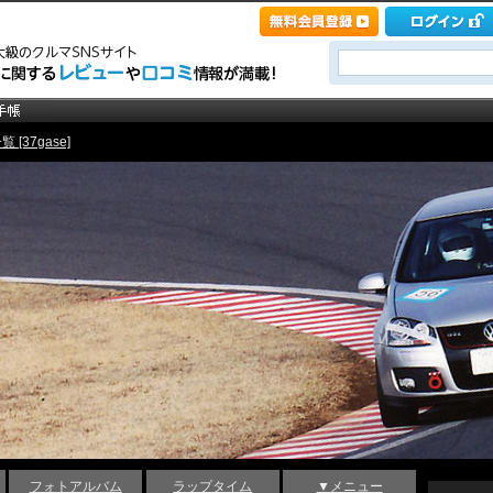
 [37gase]
フォトアルバム
ラップタイム
▼メニュー