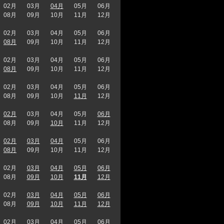
02月
03月
04月
05月
06月
08月
09月
10月
11月
12月
02月
03月
04月
05月
06月
08月
09月
10月
11月
12月
02月
03月
04月
05月
06月
08月
09月
10月
11月
12月
02月
03月
04月
05月
06月
08月
09月
10月
11月
12月
02月
03月
04月
05月
06月
08月
09月
10月
11月
12月
02月
03月
04月
05月
06月
08月
09月
10月
11月
12月
02月
03月
04月
05月
06月
08月
09月
10月
11月
12月
02月
03月
04月
05月
06月
08月
09月
10月
11月
12月
02月
03月
04月
05月
06月