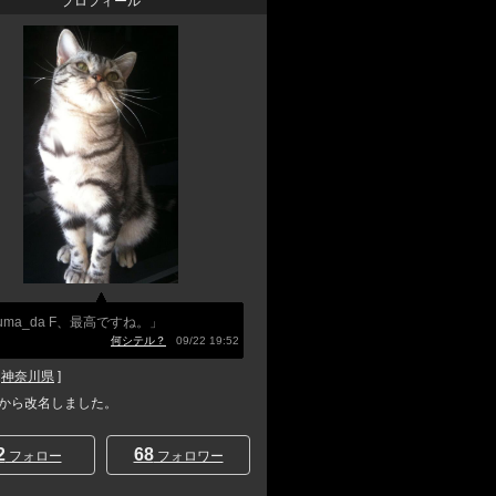
プロフィール
uma_da F、最高ですね。」
何シテル？
09/22 19:52
[
神奈川県
]
37から改名しました。
2
68
フォロー
フォロワー