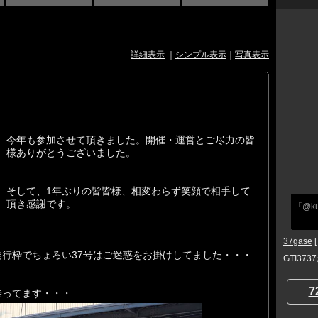
詳細表示
｜
シンプル表示
｜
写真表示
今年も参加させて頂きました。開催・運営とご尽力の皆
様ありがとうございました。
そして、1年ぶりの皆皆様、相変わらず笑顔で相手して
頂き感謝です。
「@k
37gase
行枠でちょろい37号はご迷惑をお掛けしてました・・・
GTI37
7
乗ってます・・・