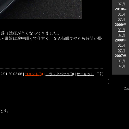
07月
2010年
01月
07月
2009年
01月
日帰り遠征が辛くなってきました。
07月
に～最近は途中眠くて仕方く、ＳＡ仮眠でやたら時間が掛
2008年
01月
07月
2007年
01月
07月
12/01 20:02:08 |
コメント(8)
|
トラックバック(0)
|
サーキット
| 日記
ヘ
たり。