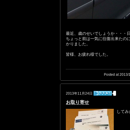
最近、歳のせいでしょうか・・・
ちょっと前は一気に往復出来たの
かりました。
皆様、お疲れ様でした。
Posted at 2013/
2013年11月24日
お取り寄せ
してみ