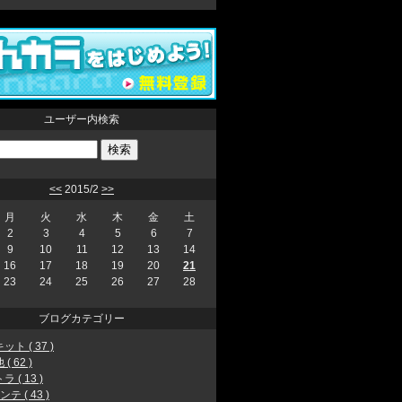
ユーザー内検索
<<
2015/2
>>
月
火
水
木
金
土
2
3
4
5
6
7
9
10
11
12
13
14
16
17
18
19
20
21
23
24
25
26
27
28
ブログカテゴリー
ト ( 37 )
( 62 )
 ( 13 )
ンテ ( 43 )