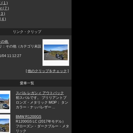
( 1 )
r ( 7 )
3 )
 4 )
リンク・クリップ
その他
リ：その他（カテゴリ未設
1/04 11:12:27
[
他のクリップをチェック
]
愛車一覧
スバル レガシィ アウトバック
初スバルです。 ブリリアントブ
ロンズ・メタリック MOP： タン
カラー・ナッパレザー ...
BMW R1200GS
R1200GS LC (2017年モデル）
フローズン・ダークブルー・メタ
リック