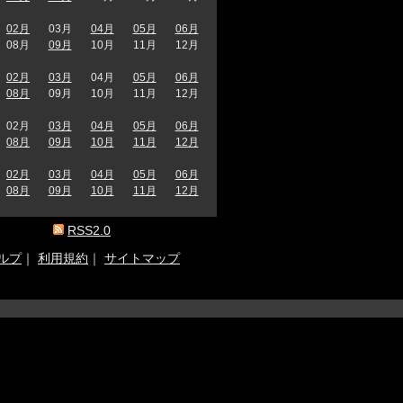
02月
03月
04月
05月
06月
08月
09月
10月
11月
12月
02月
03月
04月
05月
06月
08月
09月
10月
11月
12月
02月
03月
04月
05月
06月
08月
09月
10月
11月
12月
02月
03月
04月
05月
06月
08月
09月
10月
11月
12月
RSS2.0
ルプ
｜
利用規約
｜
サイトマップ