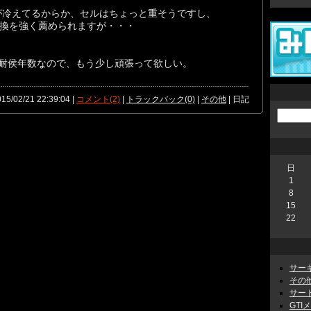
が冷えてるからか、セルはちょっと重そうですし、
交換を強く薦められますが・・・
の耐侯年数なので、もう少し頑張って欲しい。
015/02/21 22:39:04 |
コメント(2)
|
トラックバック(0)
|
その他
| 日記
日
1
8
15
22
サーキッ
その他 
サートラ
GTIメ