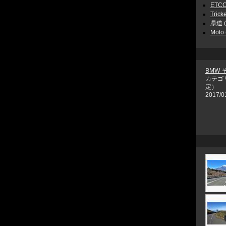
ETCC 
Tricke
県道 ( 
Moto (
BMW 
カテゴ
定）
2017/0