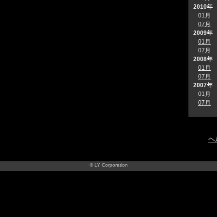
2010年
01月
07月
2009年
01月
07月
2008年
01月
07月
2007年
01月
07月
ヘ
© LY Corporation