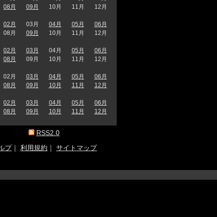
08月
09月
10月
11月
12月
02月
03月
04月
05月
06月
08月
09月
10月
11月
12月
02月
03月
04月
05月
06月
08月
09月
10月
11月
12月
02月
03月
04月
05月
06月
08月
09月
10月
11月
12月
02月
03月
04月
05月
06月
08月
09月
10月
11月
12月
RSS2.0
ルプ
｜
利用規約
｜
サイトマップ