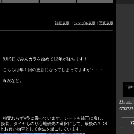
詳細表示
｜
シンプル表示
｜
写真表示
8月5日でみんカラを始めて12年が経ちます！
こちらは年１回の更新になってしまってますが・・・
近況など。
「@k
37gase
GTI37
相変わらずV型に乗っています。シートも純正に戻し、
7
換装、タイヤものり心地優先の選択にして、最後の？DS
りとお買い物車として余生を過ごしています。