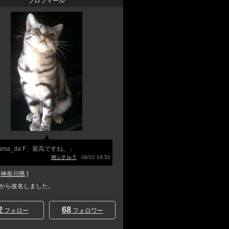
プロフィール
uma_da F、最高ですね。」
何シテル？
09/22 19:52
[
神奈川県
]
37から改名しました。
2
68
フォロー
フォロワー