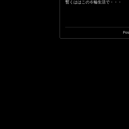
暫くははこの６輪生活で・・・
Pos