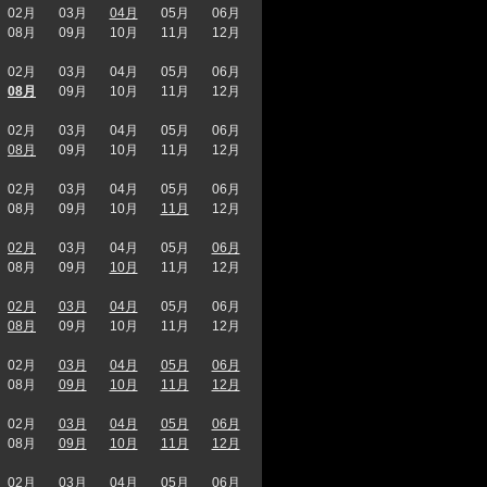
02月
03月
04月
05月
06月
08月
09月
10月
11月
12月
02月
03月
04月
05月
06月
08月
09月
10月
11月
12月
02月
03月
04月
05月
06月
08月
09月
10月
11月
12月
02月
03月
04月
05月
06月
08月
09月
10月
11月
12月
02月
03月
04月
05月
06月
08月
09月
10月
11月
12月
02月
03月
04月
05月
06月
08月
09月
10月
11月
12月
02月
03月
04月
05月
06月
08月
09月
10月
11月
12月
02月
03月
04月
05月
06月
08月
09月
10月
11月
12月
02月
03月
04月
05月
06月