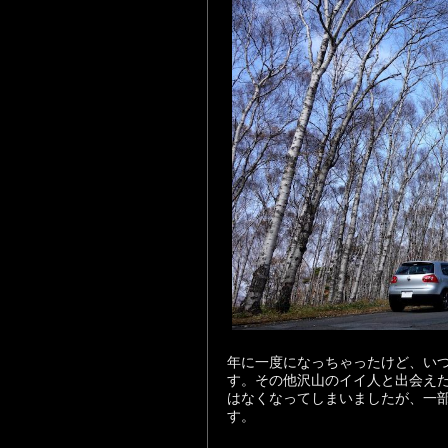
年に一度になっちゃったけど、い
す。その他沢山のイイ人と出会え
はなくなってしまいましたが、一部
す。