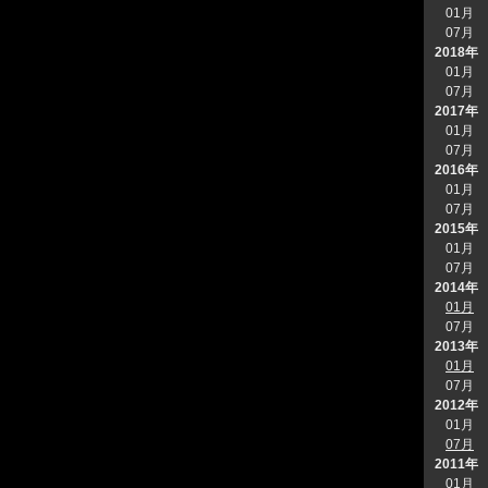
01月
07月
2018年
01月
07月
2017年
01月
07月
2016年
01月
07月
2015年
01月
07月
2014年
01月
07月
2013年
01月
07月
2012年
01月
07月
2011年
01月