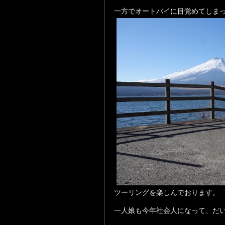
一方でオートバイに目覚めてしまっ
ツーリングを楽しんでおります。
一人娘も今年社会人になって、だ