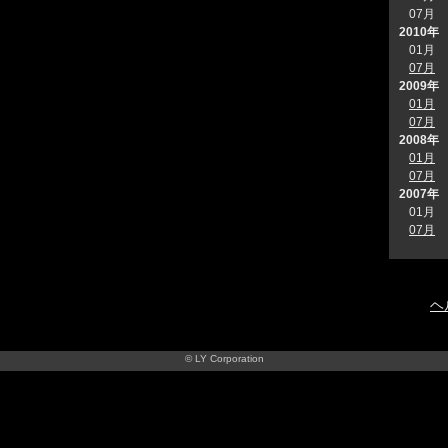
07月
2010年
01月
07月
2009年
01月
07月
2008年
01月
07月
2007年
01月
07月
ヘ
© LY Corporation