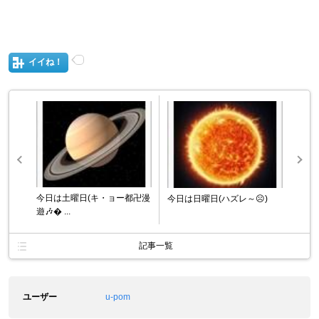
イイね！
今日は土曜日(キ・ョー都卍漫
今日は日曜日(ハズレ～☹️)
遊🎶� ...
記事一覧
ユーザー
u-pom