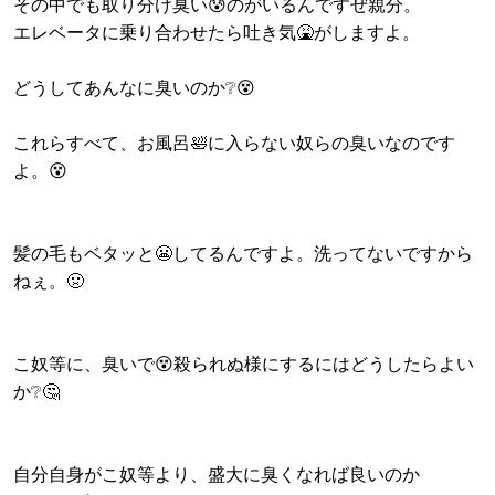
その中でも取り分け臭い😰のがいるんですぜ親分。
エレベータに乗り合わせたら吐き気🤮がしますよ。
どうしてあんなに臭いのか❔😵
これらすべて、お風呂🛀に入らない奴らの臭いなのです
よ。😵
髪の毛もベタッと😬してるんですよ。洗ってないですから
ねぇ。🤢
こ奴等に、臭いで😵殺られぬ様にするにはどうしたらよい
か❔🤔
自分自身がこ奴等より、盛大に臭くなれば良いのか