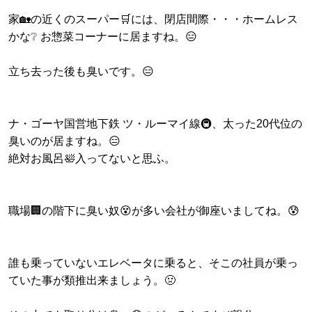
家🏡の近くのスーパー🛒には、閉店間際・・・ホームレス
かな❔ お惣菜コーナーに居ますね。😑
立ち去った後も臭いです。😑
ナ・ゴーヤ国営地下鉄 ツ・ルーマイ線🚇️、太った20代位の
臭いのが居ますね。😑
絶対お風呂🛀入ってないと思ふ。
職場🏢の階下に臭い奴😵が多い会社が御座いましてね。😰
誰も乗っていないエレベータに乗ると、そこの社員が乗っ
ていた事が類推出来ましょう。🤢