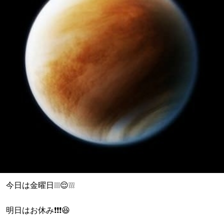
今日は金曜日❕❕❕😌❕❕❕
明日はお休み❗❗❗😆