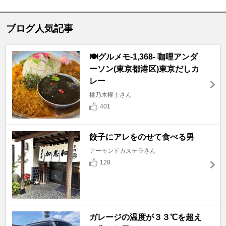
ブログ人気記事
🍽️グルメモ-1,368- 咖哩アンダ
ーソン(東京都港区)東京だしカ
レー
桃乃木權士さん
401
餃子にアレをのせて食べる男
アーモンドカステラさん
128
ガレージの温度が３３℃を超え