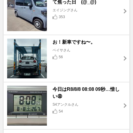
て焦った日 (@_@)
エイジングさん
353
お！新車ですね〜。
ベイサさん
56
今日はR8/8/8 08:08 09秒…惜し
い😩
S4アンクルさん
54