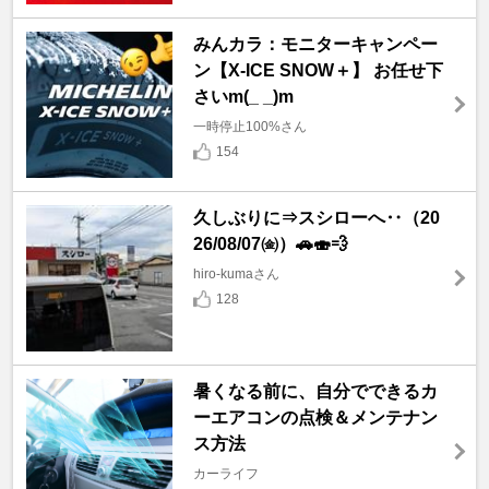
みんカラ：モニターキャンペー
ン【X-ICE SNOW＋】 お任せ下
さいm(_ _)m
一時停止100%さん
154
久しぶりに⇒スシローへ‥（20
26/08/07㈮）🚗🍣💨
hiro-kumaさん
128
暑くなる前に、自分でできるカ
ーエアコンの点検＆メンテナン
ス方法
カーライフ