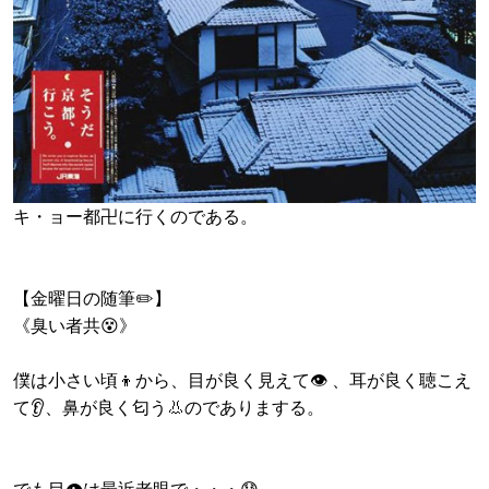
キ・ョー都卍に行くのである。
【金曜日の随筆✏️】
《臭い者共😵》
僕は小さい頃👦から、目が良く見えて👁️ 、耳が良く聴こえ
て👂️、鼻が良く匂う👃のでありまする。