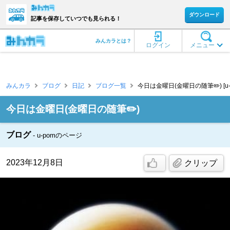
ダウンロード
記事を保存していつでも見られる！
みんカラとは？
ログイン
メニュー
みんカラ
ブログ
日記
ブログ一覧
今日は金曜日(金曜日の随筆✏️) [u-
今日は金曜日(金曜日の随筆✏️)
ブログ
u-pomのページ
2023年12月8日
クリップ