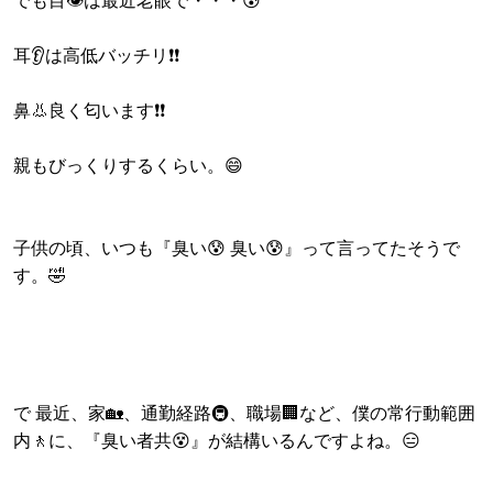
でも目👁️は最近老眼で・・・😰
耳👂️は高低バッチリ❗❗
鼻👃良く匂います❗❗
親もびっくりするくらい。😄
子供の頃、いつも『臭い😰 臭い😰』って言ってたそうで
す。🤣
で 最近、家🏡、通勤経路🚇️、職場🏢など、僕の常行動範囲
内🚶に、『臭い者共😵』が結構いるんですよね。😑