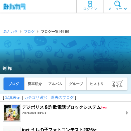
ログイン
メニュー
みんカラ
ブログ
ブログ一覧 [剣 舞]
剣 舞
ラップ
ブログ
愛車紹介
アルバム
グループ
ヒストリ
タイム
[
写真表示
｜
カテゴリ選択
｜
過去のブログ
]
デジポリス👮詐欺電話ブロックシステム
2026/8/9 08:43
ipet うちの子フォトコンテスト2026✨