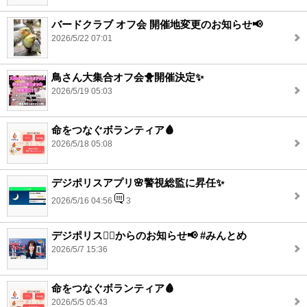
バードクラブ オフ会 開催地変更のお知らせ📢
2026/5/22 07:01
鳥さん大集合オフ会🐥開催決定✨
2026/5/19 05:03
命をつなぐボランティア🩸
2026/5/18 05:08
デジポリスアプリ🌸警視総監に昇任✨
2026/5/16 04:56
3
デジポリス👮‍♂️からのお知らせ📢 #みんとめ
2026/5/7 15:36
命をつなぐボランティア🩸
2026/5/5 05:43