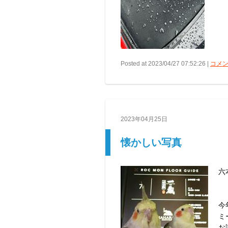
Posted at 2023/04/27 07:52:26 |
コメン
2023年04月25日
懐かしい写真
六
今
ミ
お