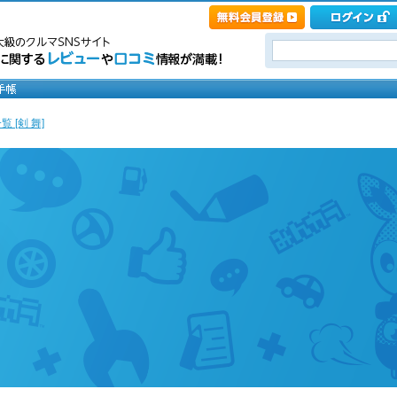
 [剣 舞]