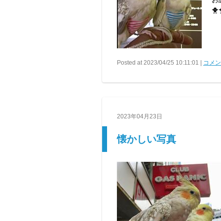

Posted at 2023/04/25 10:11:01 |
コメント
2023年04月23日
懐かしい写真