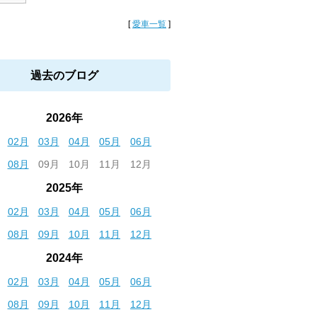
[
愛車一覧
]
過去のブログ
2026年
02月
03月
04月
05月
06月
08月
09月
10月
11月
12月
2025年
02月
03月
04月
05月
06月
08月
09月
10月
11月
12月
2024年
02月
03月
04月
05月
06月
08月
09月
10月
11月
12月