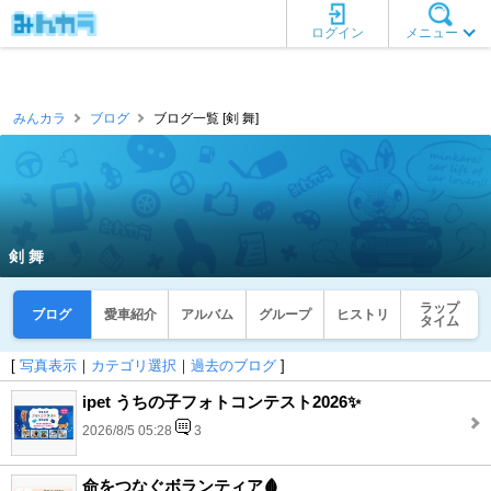
ログイン
メニュー
みんカラ
ブログ
ブログ一覧 [剣 舞]
剣 舞
ラップ
ブログ
愛車紹介
アルバム
グループ
ヒストリ
タイム
[
写真表示
｜
カテゴリ選択
｜
過去のブログ
]
ipet うちの子フォトコンテスト2026✨
2026/8/5 05:28
3
命をつなぐボランティア🩸