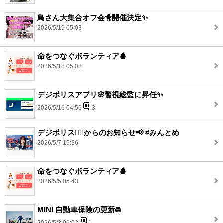
鳥さん大集合オフ会🐥開催決定✨
2026/5/19 05:03
命をつなぐボランティア🩸
2026/5/18 05:08
デジポリスアプリ🌸警視総監に昇任✨
2026/5/16 04:56
3
デジポリス👮‍♂️からのお知らせ📢 #みんとめ
2026/5/7 15:36
命をつなぐボランティア🩸
2026/5/5 05:43
MINI 自動車保険の更新🚘
2026/5/3 06:02
1