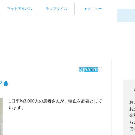
フォトアルバム
ラップタイム
▼メニュー
🩸
「@
1日平均3,000人の患者さんが、輸血を必要として
お
います。
お
金
ら
で