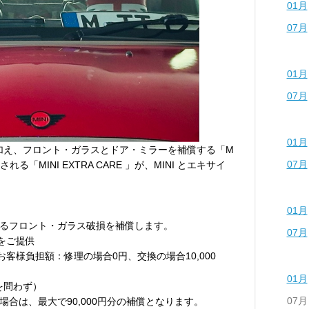
01月
07月
01月
07月
01月
に加え、フロント・ガラスとドア・ミラーを補償する「M
07月
帯される「MINI EXTRA CARE 」が、MINI とエキサイ
01月
るフロント・ガラス破損を補償します。
07月
換をご提供
（お客様負担額：修理の場合0円、交換の場合10,000
01月
を問わず）
07月
合は、最大で90,000円分の補償となります。