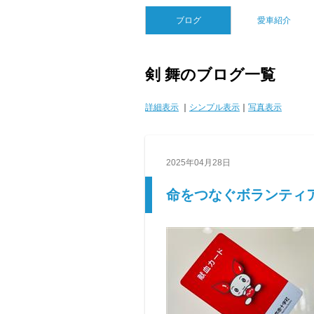
ブログ
愛車紹介
剣 舞のブログ一覧
詳細表示
｜
シンプル表示
｜
写真表示
2025年04月28日
命をつなぐボランティア