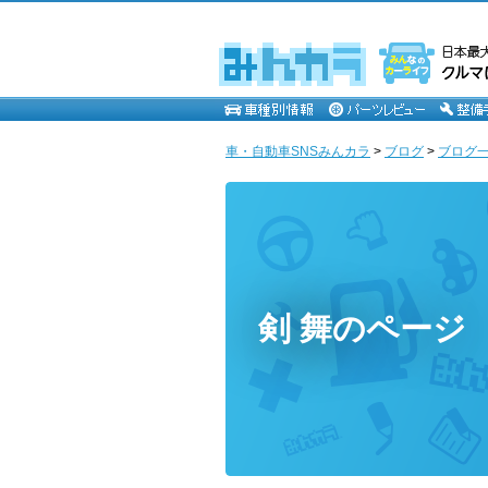
車・自動車SNSみんカラ
>
ブログ
>
ブログ一覧
剣 舞のページ