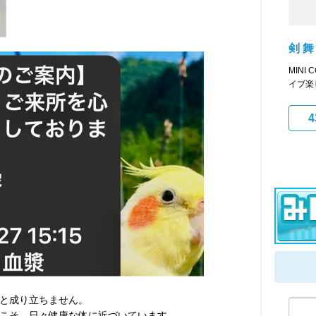
剣 舞
MINI
イブ楽
4
と成り立ちません。
こそ、日々健康な体に近づいています。