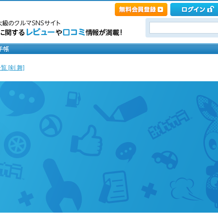
 [剣 舞]