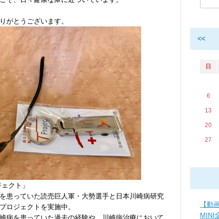
りがとうございます。
<<
日
6
13
20
27
ロジェクト」
を患っていた読売巨人軍・大勢選手と日本川崎病研究
【動画
プロジェクトを実施中。
MIN
崎病を患っていた過去の経験や、川崎病治療において