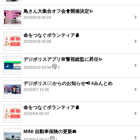
鳥さん大集合オフ会🐥開催決定✨
2026/5/19 05:03
命をつなぐボランティア🩸
2026/5/18 05:08
デジポリスアプリ🌸警視総監に昇任✨
2026/5/16 04:56
3
デジポリス👮‍♂️からのお知らせ📢 #みんとめ
2026/5/7 15:36
命をつなぐボランティア🩸
2026/5/5 05:43
MINI 自動車保険の更新🚘
2026/5/3 06:02
1