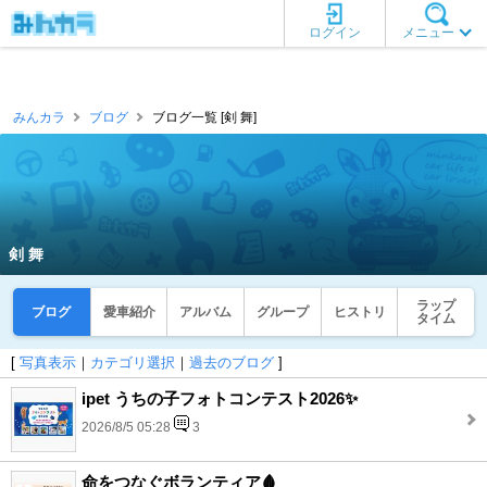
ログイン
メニュー
みんカラ
ブログ
ブログ一覧 [剣 舞]
剣 舞
ラップ
ブログ
愛車紹介
アルバム
グループ
ヒストリ
タイム
[
写真表示
｜
カテゴリ選択
｜
過去のブログ
]
ipet うちの子フォトコンテスト2026✨
2026/8/5 05:28
3
命をつなぐボランティア🩸