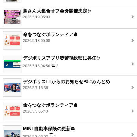
鳥さん大集合オフ会🐥開催決定✨
2026/5/19 05:03
命をつなぐボランティア🩸
2026/5/18 05:08
デジポリスアプリ🌸警視総監に昇任✨
2026/5/16 04:56
3
デジポリス👮‍♂️からのお知らせ📢 #みんとめ
2026/5/7 15:36
命をつなぐボランティア🩸
2026/5/5 05:43
MINI 自動車保険の更新🚘
2026/5/3 06:02
1