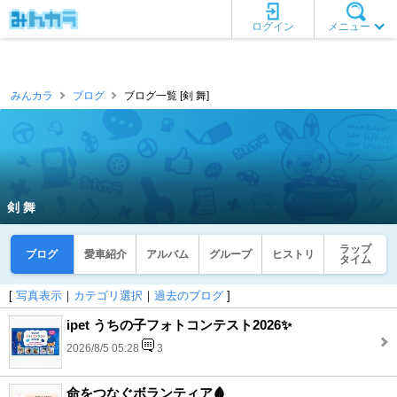
ログイン
メニュー
みんカラ
ブログ
ブログ一覧 [剣 舞]
剣 舞
ラップ
ブログ
愛車紹介
アルバム
グループ
ヒストリ
タイム
[
写真表示
｜
カテゴリ選択
｜
過去のブログ
]
ipet うちの子フォトコンテスト2026✨
2026/8/5 05:28
3
命をつなぐボランティア🩸