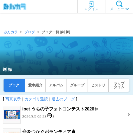
ログイン
メニュー
みんカラ
ブログ
ブログ一覧 [剣 舞]
剣 舞
ラップ
ブログ
愛車紹介
アルバム
グループ
ヒストリ
タイム
[
写真表示
｜
カテゴリ選択
｜
過去のブログ
]
ipet うちの子フォトコンテスト2026✨
2026/8/5 05:28
3
命をつなぐボランティア🩸