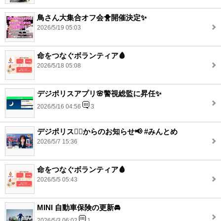
鳥さん大集合オフ会🐥開催決定✨
2026/5/19 05:03
命をつなぐボランティア🩸
2026/5/18 05:08
デジポリスアプリ🌸警視総監に昇任✨
2026/5/16 04:56
3
デジポリス👮‍♂️からのお知らせ📢 #みんとめ
2026/5/7 15:36
命をつなぐボランティア🩸
2026/5/5 05:43
MINI 自動車保険の更新🚘
2026/5/3 06:02
1