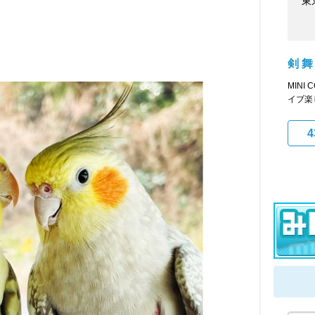
東
剣 舞
MINI
イブ楽
4