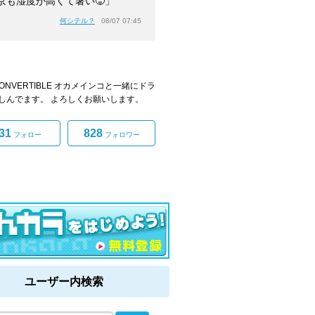
京も湿度が高くて暑い🥵」
何シテル？
08/07 07:45
 CONVERTIBLE オカメインコと一緒にドラ
しんでます。 よろしくお願いします。
31
828
フォロー
フォロワー
ユーザー内検索