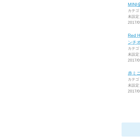
MIN
カテゴ
未設定
2017/0
Red 
ンチ
カテゴ
未設定
2017/0
赤ミニ
カテゴ
未設定
2017/0