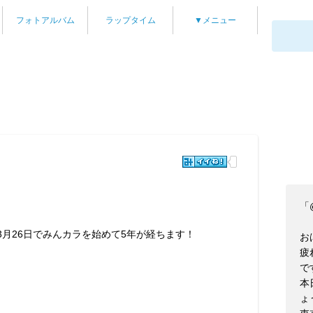
フォトアルバム
ラップタイム
▼メニュー
「
3月26日でみんカラを始めて5年が経ちます！
お
疲
で
本
ょ