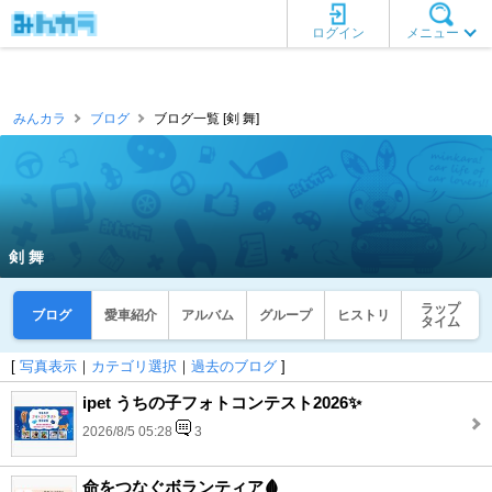
ログイン
メニュー
みんカラ
ブログ
ブログ一覧 [剣 舞]
剣 舞
ラップ
ブログ
愛車紹介
アルバム
グループ
ヒストリ
タイム
[
写真表示
｜
カテゴリ選択
｜
過去のブログ
]
ipet うちの子フォトコンテスト2026✨
2026/8/5 05:28
3
命をつなぐボランティア🩸