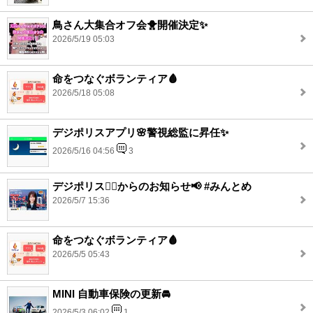
鳥さん大集合オフ会🐥開催決定✨
2026/5/19 05:03
命をつなぐボランティア🩸
2026/5/18 05:08
デジポリスアプリ🌸警視総監に昇任✨
2026/5/16 04:56
3
デジポリス👮‍♂️からのお知らせ📢 #みんとめ
2026/5/7 15:36
命をつなぐボランティア🩸
2026/5/5 05:43
MINI 自動車保険の更新🚘
2026/5/3 06:02
1