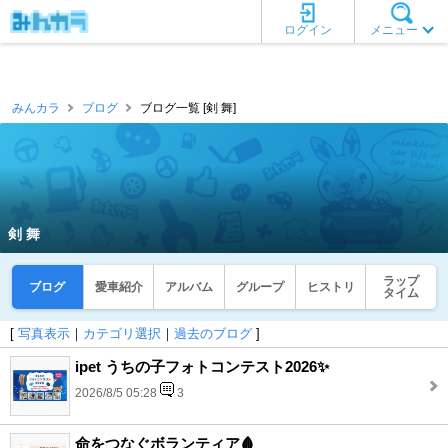
ログイン
メニュー
みんカラ
ブログ
ブログ一覧 [剣 舞]
剣 舞
ラップ
ブログ
愛車紹介
アルバム
グループ
ヒストリ
タイム
[
写真表示
｜
カテゴリ選択
｜
過去のブログ
]
ipet うちの子フォトコンテスト2026✨
2026/8/5 05:28
3
命をつなぐボランティア🩸