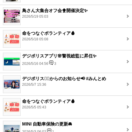
鳥さん大集合オフ会🐥開催決定✨
2026/5/19 05:03
命をつなぐボランティア🩸
2026/5/18 05:08
デジポリスアプリ🌸警視総監に昇任✨
2026/5/16 04:56
3
デジポリス👮‍♂️からのお知らせ📢 #みんとめ
2026/5/7 15:36
命をつなぐボランティア🩸
2026/5/5 05:43
MINI 自動車保険の更新🚘
2026/5/3 06:02
1