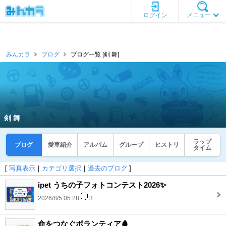
ログイン
メニュー
みんカラ
ブログ
ブログ一覧 [剣 舞]
剣 舞
ラップ
ブログ
愛車紹介
アルバム
グループ
ヒストリ
タイム
[
写真表示
｜
カテゴリ選択
｜
過去のブログ
]
ipet うちの子フォトコンテスト2026✨
2026/8/5 05:28
3
命をつなぐボランティア🩸