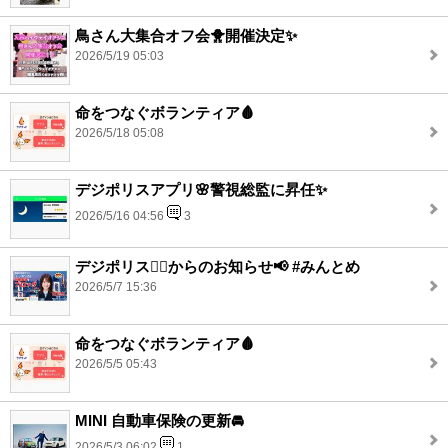
鳥さん大集合オフ会🐥開催決定✨
2026/5/19 05:03
命をつなぐボランティア🩸
2026/5/18 05:08
デジポリスアプリ🌸警視総監に昇任✨
2026/5/16 04:56
3
デジポリス👮‍♂️からのお知らせ📢 #みんとめ
2026/5/7 15:36
命をつなぐボランティア🩸
2026/5/5 05:43
MINI 自動車保険の更新🚘
2026/5/3 06:02
1