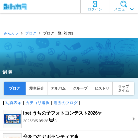
ログイン
メニュー
みんカラ
ブログ
ブログ一覧 [剣 舞]
剣 舞
ラップ
ブログ
愛車紹介
アルバム
グループ
ヒストリ
タイム
[
写真表示
｜
カテゴリ選択
｜
過去のブログ
]
ipet うちの子フォトコンテスト2026✨
2026/8/5 05:28
3
命をつなぐボランティア🩸