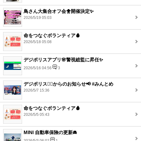
鳥さん大集合オフ会🐥開催決定✨
2026/5/19 05:03
命をつなぐボランティア🩸
2026/5/18 05:08
デジポリスアプリ🌸警視総監に昇任✨
2026/5/16 04:56
3
デジポリス👮‍♂️からのお知らせ📢 #みんとめ
2026/5/7 15:36
命をつなぐボランティア🩸
2026/5/5 05:43
MINI 自動車保険の更新🚘
2026/5/3 06:02
1