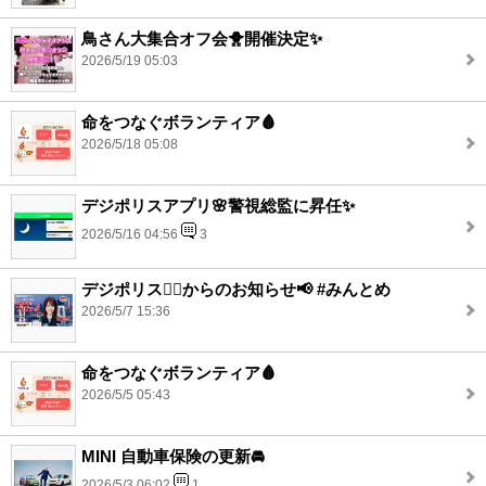
鳥さん大集合オフ会🐥開催決定✨
2026/5/19 05:03
命をつなぐボランティア🩸
2026/5/18 05:08
デジポリスアプリ🌸警視総監に昇任✨
2026/5/16 04:56
3
デジポリス👮‍♂️からのお知らせ📢 #みんとめ
2026/5/7 15:36
命をつなぐボランティア🩸
2026/5/5 05:43
MINI 自動車保険の更新🚘
2026/5/3 06:02
1