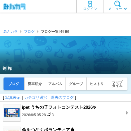
ログイン
メニュー
みんカラ
ブログ
ブログ一覧 [剣 舞]
剣 舞
ラップ
ブログ
愛車紹介
アルバム
グループ
ヒストリ
タイム
[
写真表示
｜
カテゴリ選択
｜
過去のブログ
]
ipet うちの子フォトコンテスト2026✨
2026/8/5 05:28
3
命をつなぐボランティア🩸