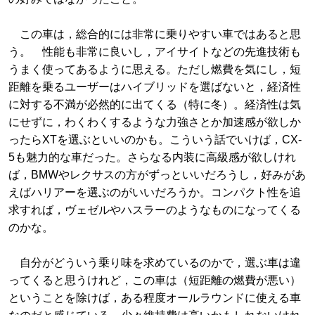
この車は，総合的には非常に乗りやすい車ではあると思
う。 性能も非常に良いし，アイサイトなどの先進技術も
うまく使ってあるように思える。ただし燃費を気にし，短
距離を乗るユーザーはハイブリッドを選ばないと，経済性
に対する不満が必然的に出てくる（特に冬）。経済性は気
にせずに，わくわくするような力強さとか加速感が欲しか
ったらXTを選ぶといいのかも。こういう話でいけば，CX-
5も魅力的な車だった。さらなる内装に高級感が欲しけれ
ば，BMWやレクサスの方がずっといいだろうし，好みがあ
えばハリアーを選ぶのがいいだろうか。コンパクト性を追
求すれば，ヴェゼルやハスラーのようなものになってくる
のかな。
自分がどういう乗り味を求めているのかで，選ぶ車は違
ってくると思うけれど，この車は（短距離の燃費が悪い）
ということを除けば，ある程度オールラウンドに使える車