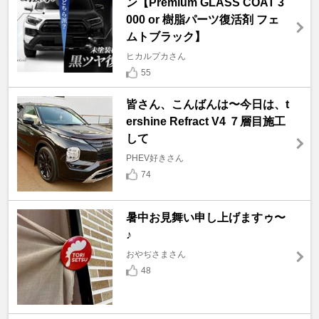
ン【Premium GLASS COAT 3
000 or 樹脂パーツ復活剤 フェ
ムトブラック】
ヒカルプカさん
55
皆さん、こんばんは〜今日は、t
ershine Refract V4 ７層目施工
して
PHEV好きさん
74
暑中お見舞い申し上げますゥ〜
♪
おやぢさまさん
48