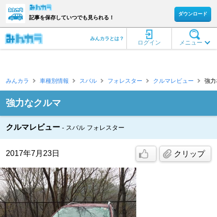
ダウンロード
記事を保存していつでも見られる！
みんカラとは？
ログイン
メニュー
みんカラ
車種別情報
スバル
フォレスター
クルマレビュー
強力な
強力なクルマ
クルマレビュー
スバル フォレスター
2017年7月23日
クリップ