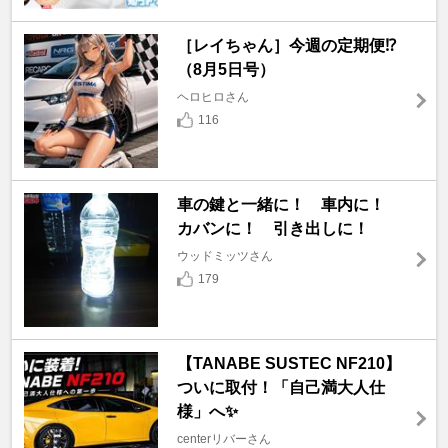
［レイちゃん］今週の定期便⁉️
（8月5日号）
ヘロヒロさん
116
車の鍵と一緒に！ 車内に！
カバンに！ 引き出しに！
ウッドミッツさん
179
【TANABE SUSTEC NF210】
ついに取付！「自己満大人仕
様」へ✨
centerリバーさん