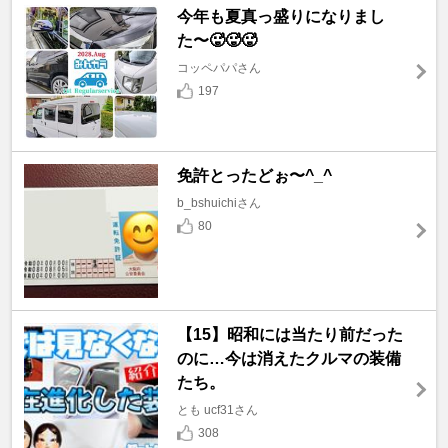
今年も夏真っ盛りになりまし
た〜🥵🥵🥵
コッペパパさん
197
免許とったどぉ〜^_^
b_bshuichiさん
80
【15】昭和には当たり前だった
のに…今は消えたクルマの装備
たち。
とも ucf31さん
308