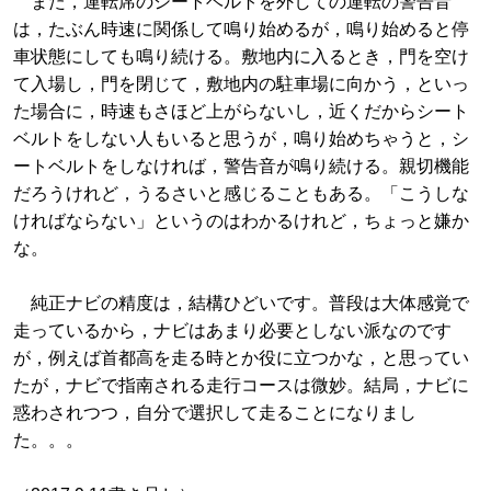
また，運転席のシートベルトを外しての運転の警告音
は，たぶん時速に関係して鳴り始めるが，鳴り始めると停
車状態にしても鳴り続ける。敷地内に入るとき，門を空け
て入場し，門を閉じて，敷地内の駐車場に向かう，といっ
た場合に，時速もさほど上がらないし，近くだからシート
ベルトをしない人もいると思うが，鳴り始めちゃうと，シ
ートベルトをしなければ，警告音が鳴り続ける。親切機能
だろうけれど，うるさいと感じることもある。「こうしな
ければならない」というのはわかるけれど，ちょっと嫌か
な。
純正ナビの精度は，結構ひどいです。普段は大体感覚で
走っているから，ナビはあまり必要としない派なのです
が，例えば首都高を走る時とか役に立つかな，と思ってい
たが，ナビで指南される走行コースは微妙。結局，ナビに
惑わされつつ，自分で選択して走ることになりまし
た。。。