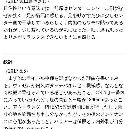
（2017.9.11書き足し）
居住性という意味では，前席はセンターコンソール側がな
ぜか狭く，足が窮屈に感じる。足を動かすたびに少しセン
ター側で干渉しているらしく，内側のもワモワ貼ってある
あれが，少し荒れているのが気になった。助手席も思った
より足がリラックスできないようにも感じる。
総評
（2017.5.5）
まず他のライバル車種を選ばなかった理由を書いてみ
る。ヴェゼルが内装のタッチパネルと，機械感。なんとな
く機械に乗せられている感じがあったこと。CX-5は一番気
に入っていたけれど，煤の問題と車幅が1840mmあったこ
と。アウトランダーPHEVは先進機能に目が行ったし，乗
り心地も静粛性も申し分なかったが，その後のメンテナン
スに心配があったこと。ハリアーは値段と，内外装が自分
の好みではなかったこと。