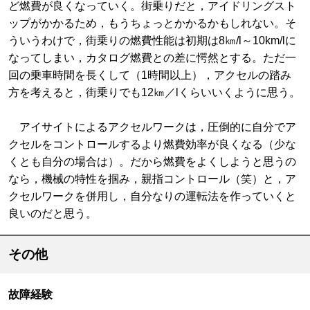
ど燃費が良くなっていく。街乗りだと，アイドリングスト
ップがかかるため，もうちょっとかかるかもしれない。そ
ういうわけで，街乗りの燃費性能は初期は8㎞/l～10km/lに
なってしまい，カタログ燃費との差に愕然とする。ただ一
回の乗車時間を長くして（1時間以上），アクセルの踏み
方を考えると，街乗りでも12㎞／lくらいいくように思う。
アイサイトによるアクセルワークは，圧倒的に自分でア
クセルをコントロールするより燃費効率が良くなる（少な
くとも自分の場合は）。だから燃費をよくしようと思うの
なら，機械の特性を掴み，親指コントロール（笑）と，ア
クセルワークを併用し，自分なりの運転法を作っていくと
良いのだと思う。
その他
故障経験