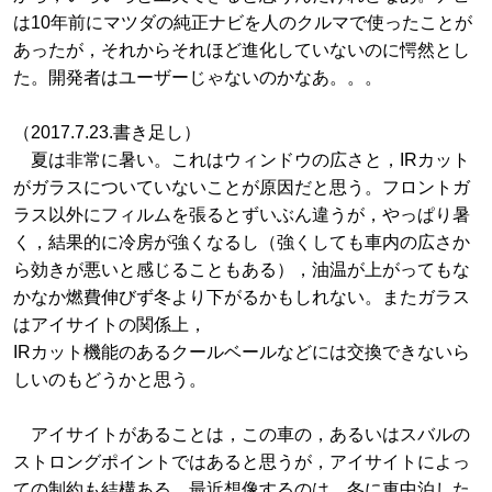
は10年前にマツダの純正ナビを人のクルマで使ったことが
あったが，それからそれほど進化していないのに愕然とし
た。開発者はユーザーじゃないのかなあ。。。
（2017.7.23.書き足し）
夏は非常に暑い。これはウィンドウの広さと，IRカット
がガラスについていないことが原因だと思う。フロントガ
ラス以外にフィルムを張るとずいぶん違うが，やっぱり暑
く，結果的に冷房が強くなるし（強くしても車内の広さか
ら効きが悪いと感じることもある），油温が上がってもな
かなか燃費伸びず冬より下がるかもしれない。またガラス
はアイサイトの関係上，
IRカット機能のあるクールベールなどには交換できないら
しいのもどうかと思う。
アイサイトがあることは，この車の，あるいはスバルの
ストロングポイントではあると思うが，アイサイトによっ
ての制約も結構ある。最近想像するのは，冬に車中泊した