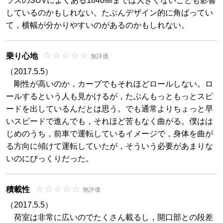
ラスのSUVによくある1840㎜までは大きくないことも影響
しているのかもしれない。たぶんデザイン的に角ばってい
て，横幅が分かりやすいのがあるのかもしれない。
乗り心地
無評価
（2017.5.5）
剛性が高いのか，カーブでもそれほどロールしない。ロ
ールするという人も見かけるが，たぶんもっともっとスピ
ードを出しているんだとは思う。でも通常よりちょっと早
いスピードで進んでも，それほど苦もなく曲がる。僕はは
じめのうち，前車で運転しているイメージで，身体を曲が
る方向に傾けて運転していたが，そういう必要があまりな
いのにびっくりだった。
積載性
無評価
（2017.5.5）
荷室は非常に広いのでたくさん載るし，開口部との段差