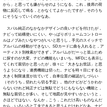
から」と思っても嫌がらせのようになる。これ，後席の荷
物に反応して鳴る，とかなくてよかったですが，そのうち
にそうなっていくのかなあ。
スバル純正のなかなかデザインの良いナビを付けたが，
ナビって結構使いにくい。やっぱりボリュームコントロー
ルはノブみたいなやつがいいと思うし，手元のスイッチで
アルバムの移動ができない。SDカードに曲を入れると，ア
ーティスト別検索ができず，アルバムがだーっと並ぶため
に探すのが大変。ナビの機能もいまいち。MFDにも表示し
てくれて親切かと思ったが，徐々に「大きなお世話」と思
うようになり，連携機能は切った。ナビを時々目にすると
大きく制限速度が出ていて，自車位置の確認がしづらい
（そのうち，切れたら切る予定）。他のナビがどうかわか
らないけれど純正ナビは無駄でどうにもならない機能と，
無駄な親切とが多い。そして地図が見やすいかというと，
さほどではない。なんか，こう，これだけ高いものなんだ
から，いろいろと工夫できると思うんだけれどなあ。ナビ