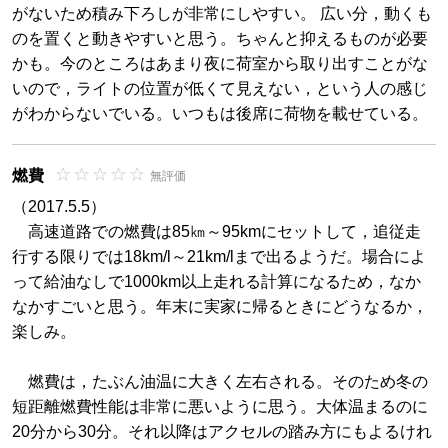
がないため積み下ろしが非常にしやすい。 広い分，動くも
のを置くと動きやすいと思う。ちゃんと抑えるものが必要
かも。今のところはあまり夜に荷室から取り出すことがな
いので，ライトの位置が低くて見えない，という人の感じ
がわからないでいる。いつもは後席に荷物を載せている。
燃費
無評価
（2017.5.5）
高速道路での燃費は85㎞～95kmにセットして，追従走
行する限りでは18km/l～21km/lまで出るようだ。場合によ
って給油なしで1000km以上走れる計算になるため，なか
なかすごいと思う。年末に実家に帰るときにどうなるか，
楽しみ。
燃費は，たぶん油温に大きく左右される。そのため冬の
短距離燃費性能は非常に悪いように思う。大体温まるのに
20分から30分。それ以降はアクセルの踏み方にもよるけれ