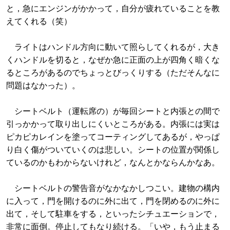
と，急にエンジンがかかって，自分が疲れていることを教
えてくれる（笑）
ライトはハンドル方向に動いて照らしてくれるが，大き
くハンドルを切ると，なぜか急に正面の上が四角く暗くな
るところがあるのでちょっとびっくりする（ただそんなに
問題はなかった）。
シートベルト（運転席の）が毎回シートと内張との間で
引っかかって取り出しにくいところがある。内張には実は
ピカピカレインを塗ってコーティングしてあるが，やっぱ
り白く傷がついていくのは悲しい。シートの位置が関係し
ているのかもわからないけれど，なんとかならんかなあ。
シートベルトの警告音がなかなかしつこい。建物の構内
に入って，門を開けるのに外に出て，門を閉めるのに外に
出て，そして駐車をする，といったシチュエーションで，
非常に面倒。停止してもなり続ける。「いや，もう止まる