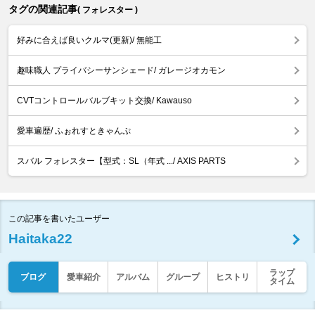
タグの関連記事
( フォレスター )
好みに合えば良いクルマ(更新)/ 無能工
趣味職人 プライバシーサンシェード/ ガレージオカモン
CVTコントロールバルブキット交換/ Kawauso
愛車遍歴/ ふぉれすときゃんぷ
スバル フォレスター【型式：SL（年式 .../ AXIS PARTS
この記事を書いたユーザー
Haitaka22
ラップ
ブログ
愛車紹介
アルバム
グループ
ヒストリ
タイム