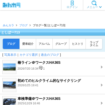
ログイン
メニュー
みんカラ
ブログ
ブログ一覧 [としぼー713]
としぼー713
ラップ
ブログ
愛車紹介
アルバム
グループ
ヒストリ
タイム
[
写真表示
｜
カテゴリ選択
｜
過去のブログ
]
椿ライン＠ワークスHA36S
2026/7/20 16:34
1
初めてのヒルクライム的なサイクリング
2026/1/25 19:41
車検準備＠ワークスHA36S
2025/12/29 16:46