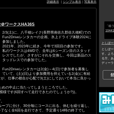
詳細表示
｜
シンプル表示
｜
写真表示
＠ワークスHA36S
「椿ラ
10441
2/3(土)に、八千穂レイク(長野県南佐久郡佐久穂町)での
Fun2Driveレンタカーの企画、氷上ドライブ体験2024に
参加しました。
としぼー
2021年、2023年に続き、今年で3回目の参加です。
としぼー
私のワークスは4WDで、去年は6シーズン目のスタッド
す。よろ
レスでしたが、さすがにそれを交換し、今回は新品のス
る方、あ
タッドレスでの参加でした。
ディーラー
Fun2Driveレンタカーは2(金)～4(日)で参加者を募集し
ていて、(土)(日)より参加費用を抑えている2(金)に有給
6
が、仕事の都合が心配で3(土)にしておいて本当に良かっ
のための中止に当たってしまうところでした。
た模様です(6回すべて走行できたのでしょうか?))。
グ。
2グループに分け、30分毎にコースに出る、休むを繰り返し、
了なく全6回を走行できて、予定通り14時の終了でし