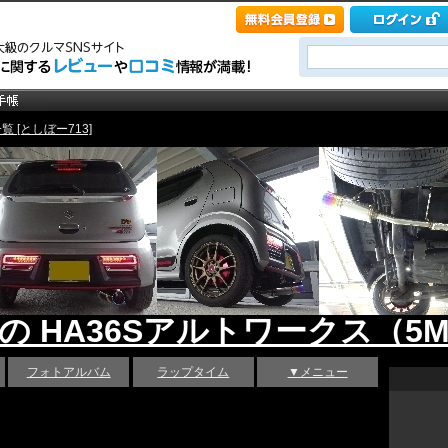
 [としぼー713]
 の HA36Sアルトワークス（5M
フォトアルバム
ラップタイム
▼メニュー