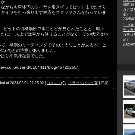
うか。
防眩 残
うながらも車体下のタイヤを引きずってピットまでたどり
カテゴ
、タイヤを引っ張り出す対応をスタッフさんが行っていま
定）
2025/0
[スズキ
は、ピットの待機場所で氷にヒビが見られたことと、時々
ラッカ
た(コース上では車から降りることがなく、その状況はわ
カテゴ
定）
2025/0
いて、早朝のミーティングでそのようなことがあるが、ヒ
(?!)との注意がありました。
やはり不気味な音でした。
view.co.jp/userid/3104411/blog/46729265/
ted at 2024/02/04 21:25:02 |
コメント(0)
|
トラックバック(0)
| 日記