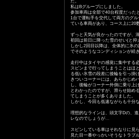
た。
私はBグループにしました。
参加車両は全部で40台程度だった
1台で運転手を交代して両方のグ
ている車両があり、コース上に20
ずっと天気が良かったのですが、
初回は前日に降った雪のせい(と抑
しかし2回目以降は、全体的に氷
でそのようなコンディションが続
走行中はタイヤの感覚に集中する
スピンまで行ってしまうことはほ
る低い氷雪の段差に後輪を引っ掛
きついコーナーには、あらかじめ
し、後輪がコーナー外側に乗り上
とわかったのですが、滑らせ始め
てしまうことが多くありました。
しかし、今回も低速ながらも十分な
理想的なラインは、頭文字Dの、
レなのでしょうが…
スピンしている車はそれなりに見
見た目一番やっかいそうなトラブ