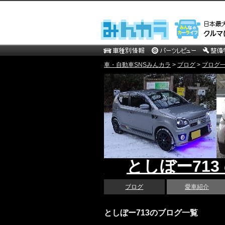
車・自動車SNSみんカラ
>
ブログ
>
ブログ一覧
としぼー713
ブログ
愛車紹介
としぼー713のブログ一覧