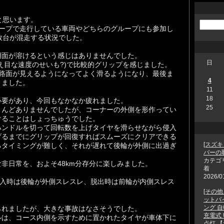
と思います。
ループで走行している車両やどちらのグループにも参加し
数台が混走する状況でした。
湖面が溶けるという感じはありませんでした。
日
え目な速度のせいも?)で比較的グリップを感じました。
の路面が見えるようになってよく滑るようになり、最後ま
4
きました。
11
18
必要があり、今回もなかなか疲れました。
25
とんどありませんでしたが、コーナーの外側を形作ってい
けることはしょっちゅうでした。
ハンドルを切って回転数を上げタイヤを滑らせながら侵入
げるまでにグリップが回復すればスムーズにクリアできる
[スズキ
るタイミングが難しく、それが遅れて後輪が外側に出過ぎ
パーの
カテゴ
非日常を、およそ48km分存分に楽しみました。
着
2026/0
進入時は後輪が外側スレスレ、脱出時は前輪が内側スレス
[その
ットバイ
ング 
られましたが、大きな事故はなさそうでした。
充電式
ルは、コース内側を示すために置かれたタイヤが車体下に
点灯 