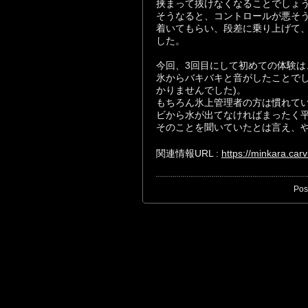
挟まって抜けなくなることでしょ
そうなると、コントロールが悪そ
着いてもらい、段差に乗り上げて
した。
今回、3回目にして初めての体験
氷からバキバキと音がしたことでし
かりませんでした)。
もちろん氷上管理者の方は慣れて
ビから水が出てなければまったく平気
そのことを聞いていたとは言え、
関連情報URL :
https://minkara.car
Pos