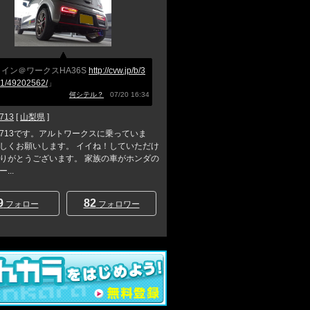
イン＠ワークスHA36S
http://cvw.jp/b/3
1/49202562/
」
何シテル？
07/20 16:34
713
[
山梨県
]
713です。アルトワークスに乗っていま
しくお願いします。 イイね！していただけ
りがとうございます。 家族の車がホンダの
...
9
82
フォロー
フォロワー