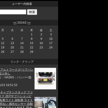
ユーザー内検索
<<
2024/2
>>
月
火
水
木
金
土
1
2
3
5
6
7
8
9
10
12
13
14
15
16
17
19
20
21
22
23
24
26
27
28
29
リンク・クリップ
 アルトワークス] リアバン
取り外し
リ：HA36S：バンパー脱
1/23 19:51:53
他 キャプテンスタッグ ファ
ク 267]ヤフーショッピ
自転車ライト 自転車 ライト
 明るい 感光センサー 自動
【サイドライト付き】 防水