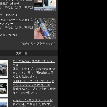
量表示 led 自転
リ：その他（カテゴリ未設
7/21 19:29:04
 アルト]アサヒペン 高耐久
ースプレー
リ：その他（カテゴリ未設
5/30 22:42:41
[
他のクリップをチェック
]
愛車一覧
あるとちゃん (スズキ アルトワー
クス)
休日、ドライブする程度のお付き
合いです。 稀に、夜の山道に行
くこともあります。
GDBD（じーでーびーでー） (ス
バル インプレッサ WRX STI)
前触れもなく、悲しい別れを余儀
なくされた車です。
ぐらんた (トヨタ スターレット)
初めて自分で所有した車です。