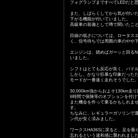
フォグランプまですべてLEDだと
また、しばらくしてから気が付い
下がる機能が付いていました。
高級車の装備として噂で聞いたこ
目線の低さについては、ロータス
く、信号待ちでは周囲の車のやや
エンジンは、踏めばガーッと回るN
いました。
シフトはとても反応が良く、パド
しかし、かなり狂暴な印象だった
モードが一番速く走れそうでした
30,000km強からおよそ130km
6時間で保険等のオプションを付けて
また機会を作って乗るかもしれませ
す。
ちなみに、レギュラーガソリンで
ン代が安く済みました。
ワークスHA36Sに戻ると、足を
忘れるという違和感に襲われまし