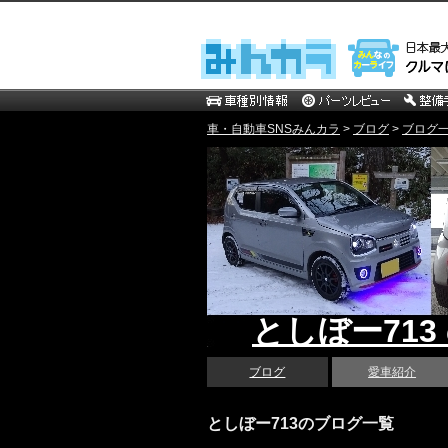
車・自動車SNSみんカラ
>
ブログ
>
ブログ一覧
としぼー713
ブログ
愛車紹介
としぼー713のブログ一覧