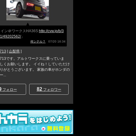
イン＠ワークスHA36S
http://cvw.jp/b/3
1/49202562/
」
何シテル？
07/20 16:34
713
[
山梨県
]
713です。アルトワークスに乗っていま
しくお願いします。 イイね！していただけ
りがとうございます。 家族の車がホンダの
...
9
82
フォロー
フォロワー