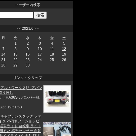
ユーザー内検索
<<
2021/6
>>
月
火
水
木
金
土
1
2
3
4
5
7
8
9
10
11
12
14
15
16
17
18
19
21
22
23
24
25
26
28
29
30
リンク・クリップ
 アルトワークス] リアバン
取り外し
リ：HA36S：バンパー脱
1/23 19:51:53
他 キャプテンスタッグ ファ
ク 267]ヤフーショッピ
自転車ライト 自転車 ライト
 明るい 感光センサー 自動
【サイドライト付き】 防水