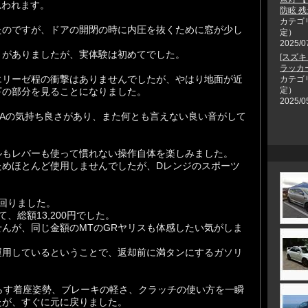
思われます。
防眩 残
カテゴ
たのですが、ドアの開閉の時に内圧を抜くために窓が少し
定）
2025/0
とがありましたが、実体験は初めてでした。
[スズキ
ラッカ
エリーゼ程の衝撃はありませんでしたが、やはり地面が近
カテゴ
定）
下の部分を見ることになりました。
2025/0
Aの気持ち良さがあり、また何とも言えない良い音がして
ルもレバーも使って慣れない操作自体を楽しみました。
ためほとんど使用しませんでしたが、Dレンジのスポーツ
。
走り回りました。
、総額13,200円でした。
んが、同じ金額のMTのGRヤリスも体感したい気がしま
運用しているということで、返却前に満タンにするガソリ
垂らす着座姿勢、ブレーキの軽さ、クラッチの使い方を一瞬
たが、すぐに元に戻りました。