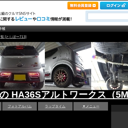
 [としぼー713]
 の HA36Sアルトワークス（5M
フォトアルバム
ラップタイム
▼メニュー