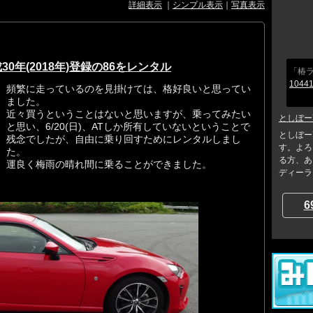
詳細表示
｜
シンプル表示
｜
写真表示
年(2018年)登録の86をレンタル
「椿ラ
10441
頻繁に走っているのを見掛けては、格好良いと思ってい
ました。
近々買うということはないと思いますが、乗ってみたい
としぼー
と思い、6/20(日)、ATしか所有していないということで
としぼー
残念でしたが、自由に乗り回すためにレンタルしまし
す。よろ
た。
る方、あ
運良く梅雨の晴れ間に乗ることができました。
ディーラー
6