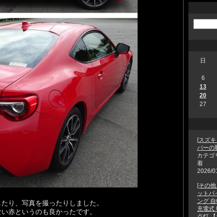
日
6
13
20
27
[スズキ
パーの
カテゴ
着
2026/0
[その
ットバイ
ング 
したり、写真を撮ったりしました。
充電式
ない赤というのも良かったです。
点灯 