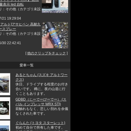
量表示 led 自転
リ：その他（カテゴリ未設
7/21 19:29:04
 アルト]アサヒペン 高耐久
ースプレー
リ：その他（カテゴリ未設
5/30 22:42:41
[
他のクリップをチェック
]
愛車一覧
あるとちゃん (スズキ アルトワー
クス)
休日、ドライブする程度のお付き
合いです。 稀に、夜の山道に行
くこともあります。
GDBD（じーでーびーでー） (ス
バル インプレッサ WRX STI)
前触れもなく、悲しい別れを余儀
なくされた車です。
ぐらんた (トヨタ スターレット)
初めて自分で所有した車です。