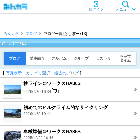
ログイン
メニュー
みんカラ
ブログ
ブログ一覧 [としぼー713]
としぼー713
ラップ
ブログ
愛車紹介
アルバム
グループ
ヒストリ
タイム
[
写真表示
｜
カテゴリ選択
｜
過去のブログ
]
椿ライン＠ワークスHA36S
2026/7/20 16:34
1
初めてのヒルクライム的なサイクリング
2026/1/25 19:41
車検準備＠ワークスHA36S
2025/12/29 16:46