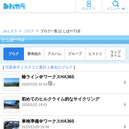
ログイン
メニュー
みんカラ
ブログ
ブログ一覧 [としぼー713]
としぼー713
ラップ
ブログ
愛車紹介
アルバム
グループ
ヒストリ
タイム
[
写真表示
｜
カテゴリ選択
｜
過去のブログ
]
椿ライン＠ワークスHA36S
2026/7/20 16:34
1
初めてのヒルクライム的なサイクリング
2026/1/25 19:41
車検準備＠ワークスHA36S
2025/12/29 16:46