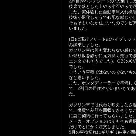
2列目がベンチシートの7人乗りし
後席で落とした土やら小石やらで
また、実体験した自動車庫入れ機
技術が退化しそうで心配な感じが
そもそもいなか住まいなのでシビ
いました。
(日)に現行フリードのハイブリッ
み試乗しました。
ガソリン車は何も変わらない感じ
い登り坂を静かに元気良く走行でき
エンタでもそうでした)、GB3のC
でした。
そういう車種ではないのでないもの
なと思いました。
また、ホンダディーラーで準備し
て、2列目の居住性がいまいちであ
た。
ガソリン車では代わり映えしなさ過
て、燃費で差額を回収できそうなこと
に妻に契約に行ってもらいました
メーカーオプションはそもそも選択
だけでとにかく注文しました。
9月の車検切れにギリギリ納車が間