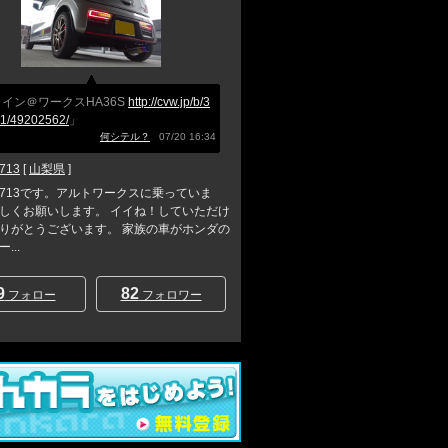
イン＠ワークスHA36S
http://cvw.jp/b/3
1/49202562/
」
何シテル？
07/20 16:34
713
[
山梨県
]
713です。アルトワークスに乗っていま
しくお願いします。 イイね！していただけ
りがとうございます。 家族の車がホンダの
...
9
82
フォロー
フォロワー