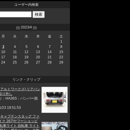
ユーザー内検索
<<
2023/4
>>
月
火
水
木
金
土
1
3
4
5
6
7
8
10
11
12
13
14
15
17
18
19
20
21
22
24
25
26
27
28
29
リンク・クリップ
 アルトワークス] リアバン
取り外し
リ：HA36S：バンパー脱
1/23 19:51:53
他 キャプテンスタッグ ファ
ク 267]ヤフーショッピ
自転車ライト 自転車 ライト