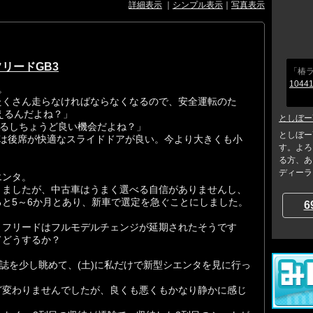
詳細表示
｜
シンプル表示
｜
写真表示
リードGB3
「椿ラ
10441
。
たくさん走らなければならなくなるので、安全運転のた
えるんだよね？」
としぼー
えるしちょうど良い機会だよね？」
としぼー
年は後席が快適なスライドドアが良い。今より大きくも小
す。よろ
る方、あ
ディーラー
エンタ。
りましたが、中古車はうまく選べる自信がありませんし、
と5～6か月とあり、新車で選定を急ぐことにしました。
6
。フリードはフルモデルチェンジが延期されたそうです
てどうするか？
報誌を少し眺めて、(土)に私だけで新型シエンタを見に行っ
ど変わりませんでしたが、良くも悪くもかなり静かに感じ