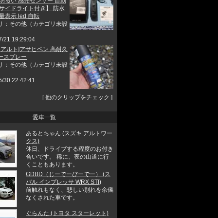
 明るい 感光センサー 自動
【サイドライト付き】 防水
量表示 led 自転
リ：その他（カテゴリ未設
7/21 19:29:04
 アルト]アサヒペン 高耐久
ースプレー
リ：その他（カテゴリ未設
5/30 22:42:41
[
他のクリップをチェック
]
愛車一覧
あるとちゃん (スズキ アルトワー
クス)
休日、ドライブする程度のお付き
合いです。 稀に、夜の山道に行
くこともあります。
GDBD（じーでーびーでー） (ス
バル インプレッサ WRX STI)
前触れもなく、悲しい別れを余儀
なくされた車です。
ぐらんた (トヨタ スターレット)