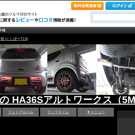
 [としぼー713]
 の HA36Sアルトワークス（5M
フォトアルバム
ラップタイム
▼メニュー