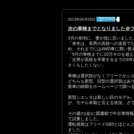
2023年04月03日
次の車検までとなりました＠フ
3月の初旬に、妻が急に言いました
「来冬は、長男の高校への送迎で
め、それまでには4WD車に買い替
「9月の車検までに10万キロを超
「次男が高校を卒業するまでの5
さくもしたくない」
車種は選択肢がなくフリードかシ
どちらも新型、旧型の選択肢はあ
新車の納期をホームページで調べる
新型シエンタは新しい目のモデル
が、モデル末期と言える状況。さ
その週の(金)に図書館で中古車情
て試乗しました。
運転感覚はフリードGB3とほとん
ました。