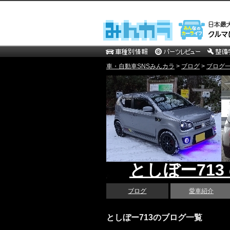
車・自動車SNSみんカラ
>
ブログ
>
ブログ一覧
としぼー713
ブログ
愛車紹介
としぼー713のブログ一覧