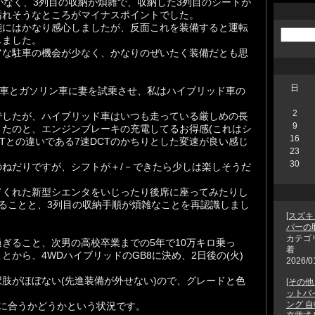
かなく、3列目の収納が煩雑で、収納した3列目のシートが
汚れそうなところがマイナスポイントでした。
能にはかなり感心しましたが、反面これを装備すると運転
しました。
アな駐車の機会が少なく、かなりのぜいたく装備だとも思
日
ド車とガソリン車に妻を試乗させ、私はハイブリッド車の
2
でしたが、ハイブリッド車はいつも走っている厳しめの長
9
たのと、エンジンブレーキの充電してるお得感(これはシ
16
VTとの違いである7速DCTのかちりとした変速が良い感じ
23
30
ねだりですが、シフトが＋/－できたら少しは楽しそうだ
てくれた新型シエンタをいじったり後席に座ってみたりし
ることと、3列目の収納手順が煩雑なことを再認識しまし
[スズキ
パーの
カテゴ
ぎること、次男の高校卒業までの5年で10万キロ乗っ
着
から、4WDハイブリッドのGB8に決め、2日後の(火)
2026/0
。
肢がほぼない(先進装備が外せない)ので、グレードと色
[その
ットバイ
ング 
に合うかどうかという状況です。