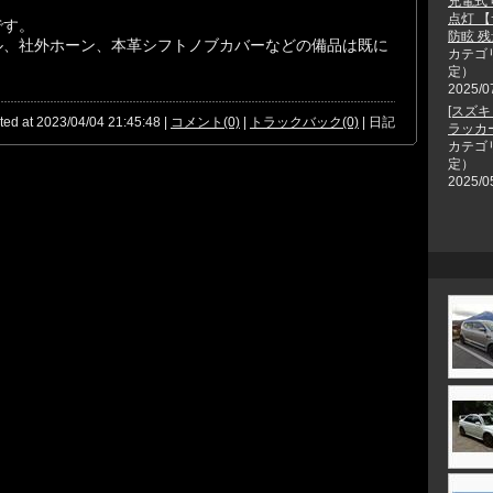
充電式
点灯 
です。
防眩 残
ル、社外ホーン、本革シフトノブカバーなどの備品は既に
カテゴ
定）
2025/0
[スズキ
ted at 2023/04/04 21:45:48 |
コメント(0)
|
トラックバック(0)
| 日記
ラッカ
カテゴ
定）
2025/0