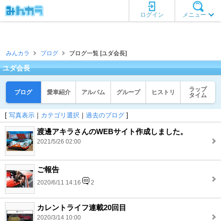
ログイン
メニュー
みんカラ
ブログ
ブログ一覧 [ユダ会長]
ユダ会長
ラップ
ブログ
愛車紹介
アルバム
グループ
ヒストリ
タイム
[
写真表示
｜
カテゴリ選択
｜
過去のブログ
]
渡邊アキラさんのWEBサイト作成しました。
2021/5/26 02:00
ご報告
2020/6/11 14:16
2
カレントライフ連載20回目
2020/3/14 10:00