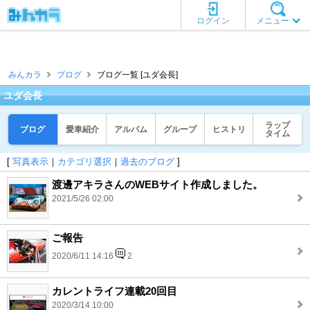
ログイン
メニュー
みんカラ
ブログ
ブログ一覧 [ユダ会長]
ユダ会長
ラップ
ブログ
愛車紹介
アルバム
グループ
ヒストリ
タイム
[
写真表示
｜
カテゴリ選択
｜
過去のブログ
]
渡邊アキラさんのWEBサイト作成しました。
2021/5/26 02:00
ご報告
2020/6/11 14:16
2
カレントライフ連載20回目
2020/3/14 10:00