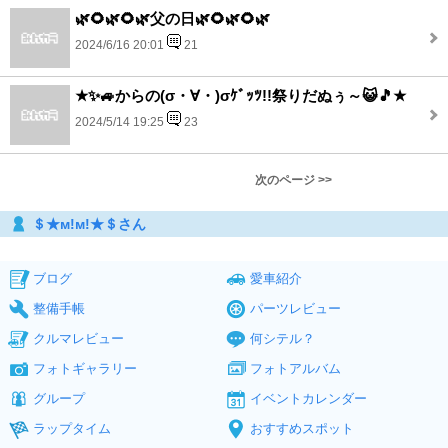
🌿🌻🌿🌻🌿父の日🌿🌻🌿🌻🌿
2024/6/16 20:01
21
★✨🚙からの(σ・∀・)σｹﾞｯﾂ!!祭りだぬぅ～😺🎵★
2024/5/14 19:25
23
次のページ >>
＄★м!м!★＄さん
ブログ
愛車紹介
整備手帳
パーツレビュー
クルマレビュー
何シテル？
フォトギャラリー
フォトアルバム
グループ
イベントカレンダー
ラップタイム
おすすめスポット