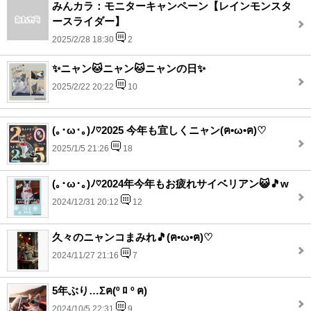
みんカラ：モニターキャンペーン【レインモンスタ
ースライダー】
2025/2/28 18:30
2
✨ニャン🐱ニャン🐱ニャンの日✨
2025/2/22 20:22
10
(⁠｡⁠･⁠ω⁠･⁠｡⁠)⁠ﾉ⁠♡2025 今年も宜しくニャン(ฅ•ω•ฅ)♡
2025/1/5 21:26
18
(⁠｡⁠･⁠ω⁠･⁠｡⁠)⁠ﾉ⁠♡2024年今年もお疲れサイベリアン😺🎵w
2024/12/31 20:12
12
久々のニャンコまみれ🎵(ฅ•ω•ฅ)♡
2024/11/27 21:16
7
5年ぶり…Σฅ(º ﾛ º ฅ)
2024/10/5 22:31
9