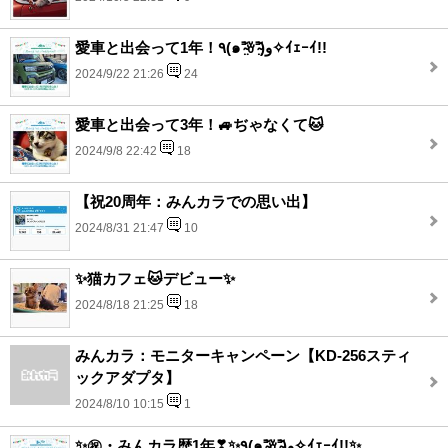
愛車と出会って1年！٩(๑⁼̴̤̆ꈊ⁼̴̤̆)و✧ｲｪｰｲ!!
2024/9/22 21:26
24
愛車と出会って3年！🚙ぢゃなくて🐱
2024/9/8 22:42
18
【祝20周年：みんカラでの思い出】
2024/8/31 21:47
10
✨猫カフェ🐱デビュー✨
2024/8/18 21:25
18
みんカラ：モニターキャンペーン【KD-256スティ
ックアダプタ】
2024/8/10 10:15
1
✨㊗️・みんカラ歴1年❣✨٩(๑⁼̴̤̆ꈊ⁼̴̤̆)و✧ｲｪｰｲ!!✨