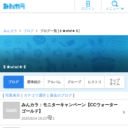
ログイン
メニュー
みんカラ
ブログ
ブログ一覧 [＄★м!м!★＄]
＄★м!м!★＄
ラップ
ブログ
愛車紹介
アルバム
グループ
ヒストリ
タイム
[
写真表示
｜
カテゴリ選択
｜
過去のブログ
]
みんカラ：モニターキャンペーン【CCウォーター
ゴールド】
2025/3/14 19:23
2