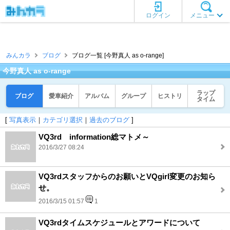
ログイン
メニュー
みんカラ
ブログ
ブログ一覧 [今野真人 as o-range]
今野真人 as o-range
ラップ
ブログ
愛車紹介
アルバム
グループ
ヒストリ
タイム
[
写真表示
｜
カテゴリ選択
｜
過去のブログ
]
VQ3rd information総マトメ～
2016/3/27 08:24
VQ3rdスタッフからのお願いとVQgirl変更のお知ら
せ。
2016/3/15 01:57
1
VQ3rdタイムスケジュールとアワードについて