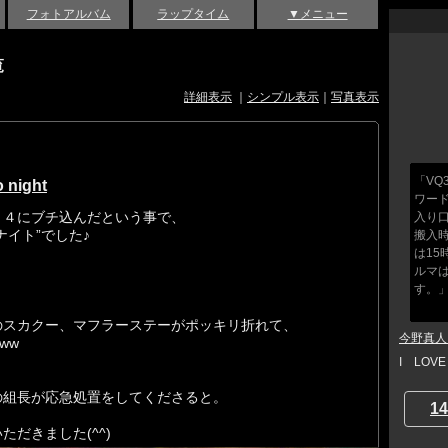
フォトアルバム
ラップタイム
▼メニュー
覧
詳細表示
｜
シンプル表示
｜
写真表示
「V
night
ワー
Ｚ４にブチ込んだという事で、
入り
イト”でした♪
搬入
は1
ルマ
す。
のスカクー、マフラーステーがポッキリ折れて、
今野真人 a
ww
I LOV
の組長が応急処置をしてくださると。
14
だきました(^^)