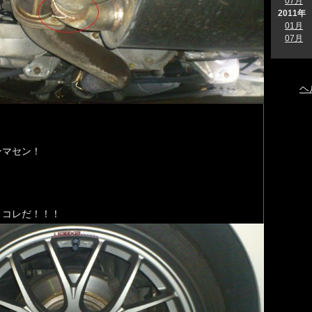
07月
2011年
01月
07月
ヘ
ンマセン！
、コレだ！！！