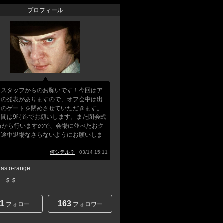
プロフィール
Q3スタッフからのお願いです！今回はア
ドの発表がありますので、オフ会中は出
口のゲートを閉めさせていただきます。
時間は9時迄でお願いします。また閉会式
5時から行いますので、会場に並べたおク
は途中退場なさらないようにお願いしま
」
何シテル？
03/14 15:11
s o-range
E ＄＄
1
163
フォロー
フォロワー