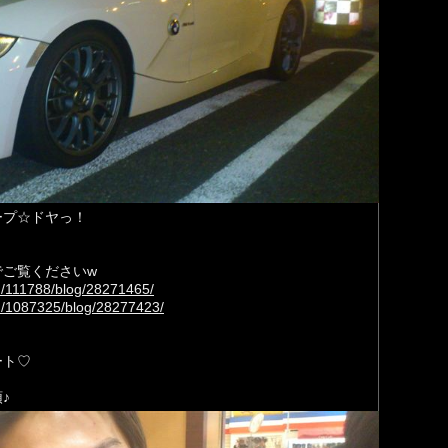
ープ☆ドヤっ！
でご覧くださいw
id/111788/blog/28271465/
rid/1087325/blog/28277423/
ート♡
♪