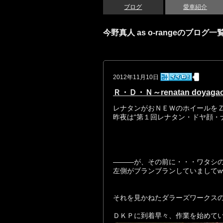
ブログ
愛車紹介
今野真人 as o-rangeのブログ一
2012年11月10日
Ｒ・Ｄ・Ｎ～renatan doyagao 
レナタンがおＮＥＷのホイールを
昨夜は“第１回レナタン・ドヤ顔・ナ
―――が、その前に・・・ワタシ
左側がブランブランしていましてw
それを見かねたダラーズワークス
ＤＫＰに到着早々、作業を始めていた