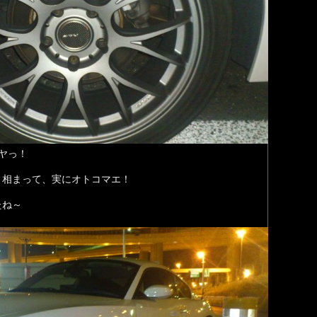
ヤっ！
と相まって、実にオトコマエ！
たね～