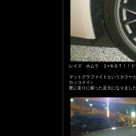
レイズ ホムラ ２×８ＧＴ！！ド
マットグラファイトというカラー
カッコイイ♪
更に走りに振った足元になりまし