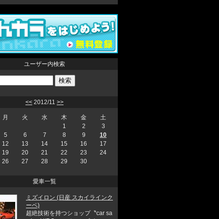
ユーザー内検索
<<
2012/11
>>
月
火
水
木
金
土
1
2
3
5
6
7
8
9
10
12
13
14
15
16
17
19
20
21
22
23
24
26
27
28
29
30
愛車一覧
ミズイロン (日産 スカイラインク
ーペ)
超絶技術を持つショップ〝car sa