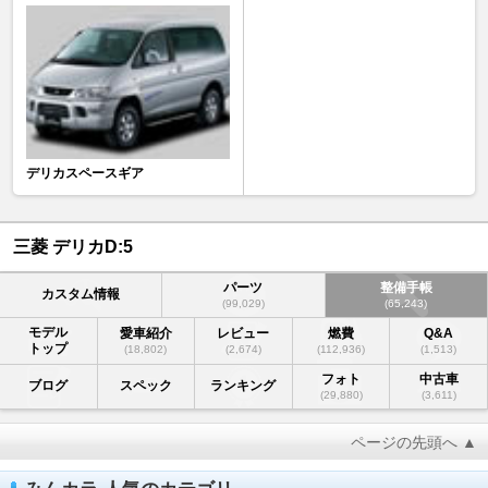
デリカスペースギア
三菱 デリカD:5
パーツ
整備手帳
カスタム情報
(99,029)
(65,243)
モデル
愛車紹介
レビュー
燃費
Q&A
トップ
(18,802)
(2,674)
(112,936)
(1,513)
フォト
中古車
ブログ
スペック
ランキング
(29,880)
(3,611)
ページの先頭へ ▲