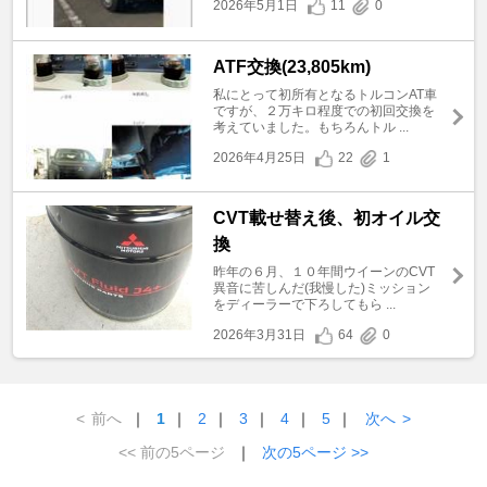
2026年5月1日
11
0
ATF交換(23,805km)
私にとって初所有となるトルコンAT車
ですが、２万キロ程度での初回交換を
考えていました。もちろんトル ...
2026年4月25日
22
1
CVT載せ替え後、初オイル交
換
昨年の６月、１０年間ウイーンのCVT
異音に苦しんだ(我慢した)ミッション
をディーラーで下ろしてもら ...
2026年3月31日
64
0
<
前へ
｜
1
｜
2
｜
3
｜
4
｜
5
｜
次へ
>
<< 前の5ページ
｜
次の5ページ >>