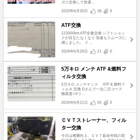
ガス交換して快適 ...
2020年6月30日
38
0
ATF交換
123000km ATF全量交換 シフトショッ
クが目立たなくなり 加速もスムーズに
感じました。 イ ...
2026年6月26日
21
0
5万キロ メンテ ATF &燃料フ
ィルタ交換
5万キロ メンテナンス ATF & 燃料フ
ィルタ 交換 Dさんで一泊二日コース
難易度⭐️3つ ...
2026年6月21日
50
0
ＣＶＴストレーナー、フィル
ター交換
今日は燃費向上、ＣＶＴ延命作戦の実