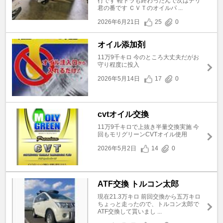
行です 軽トラも終わったんで次はデリ
君の番です ＣＶＴのオイルパ ...
2026年6月21日
25
0
オイル添加剤
11万9千キロ 今のところ大丈夫だがお
守り程度に投入
2026年5月14日
17
0
cvtオイル交換
11万9千キロで上抜き半量交換実施 今
回もモリグリーンCVTオイル使用
2026年5月2日
14
0
ATF交換 トルコン太郎
現在21.3万キロ 前回交換から五万キロ
ちょっと走ったので、トルコン太郎で
ATF交換して貰いまし ...