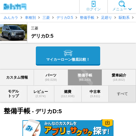
ログイン
メニュー
みんカラ
車種別
三菱
デリカD:5
整備手帳
足廻り
駆動系
三菱
デリカD:5
マイカーローン徹底比較！
パーツ
整備手帳
愛車紹介
カスタム情報
(99,029)
(65,243)
(18,802)
モデル
レビュー
燃費
中古車
すべて
トップ
(2,674)
(112,936)
(3,611)
整備手帳
- デリカD:5