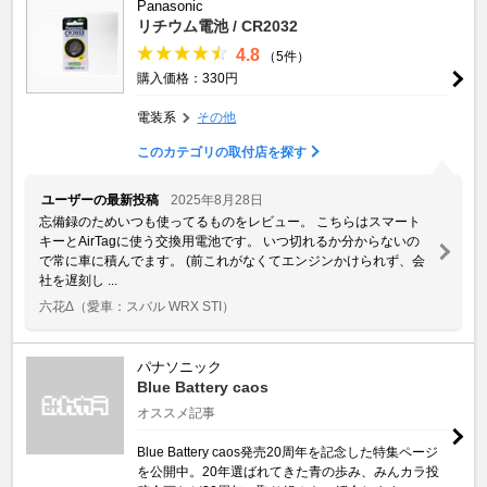
Panasonic
リチウム電池 / CR2032
4.8
（5件）
購入価格：330円
電装系
その他
このカテゴリの取付店を探す
ユーザーの最新投稿
2025年8月28日
忘備録のためいつも使ってるものをレビュー。 こちらはスマート
キーとAirTagに使う交換用電池です。 いつ切れるか分からないの
で常に車に積んでます。 (前これがなくてエンジンかけられず、会
社を遅刻し ...
六花Δ
（愛車：スバル WRX STI）
パナソニック
Blue Battery caos
オススメ記事
Blue Battery caos発売20周年を記念した特集ページ
を公開中。20年選ばれてきた青の歩み、みんカラ投