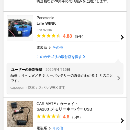
稿企画など20周年の取り組みをご紹介します。
Panasonic
Life WINK
Life WINK
4.88
（8件）
電装系
その他
このカテゴリの取付店を探す
ユーザーの最新投稿
2025年4月16日
品番：Ｎ－ＬＷ／Ｐ６ カーバッテリーの寿命がわかる！ とのこと
です。
capegon
（愛車：スバル WRX STI）
CAR MATE / カーメイト
SA203 メモリーキーパー USB
4.8
（5件）
電装系
その他