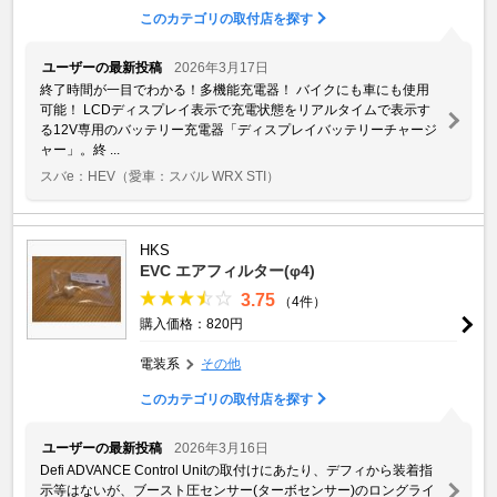
このカテゴリの取付店を探す
ユーザーの最新投稿
2026年3月17日
終了時間が一目でわかる！多機能充電器！ バイクにも車にも使用
可能！ LCDディスプレイ表示で充電状態をリアルタイムで表示す
る12V専用のバッテリー充電器「ディスプレイバッテリーチャージ
ャー」。終 ...
スバe：HEV
（愛車：スバル WRX STI）
HKS
EVC エアフィルター(φ4)
3.75
（4件）
購入価格：820円
電装系
その他
このカテゴリの取付店を探す
ユーザーの最新投稿
2026年3月16日
Defi ADVANCE Control Unitの取付けにあたり、デフィから装着指
示等はないが、ブースト圧センサー(ターボセンサー)のロングライ