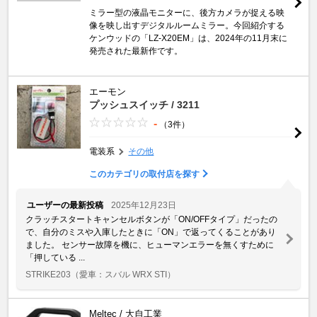
ミラー型の液晶モニターに、後方カメラが捉える映
像を映し出すデジタルルームミラー。今回紹介する
ケンウッドの「LZ-X20EM」は、2024年の11月末に
発売された最新作です。
エーモン
プッシュスイッチ / 3211
-
（3件）
電装系
その他
このカテゴリの取付店を探す
ユーザーの最新投稿
2025年12月23日
クラッチスタートキャンセルボタンが「ON/OFFタイプ」だったの
で、自分のミスや入庫したときに「ON」で返ってくることがあり
ました。 センサー故障を機に、ヒューマンエラーを無くすために
「押している ...
STRIKE203
（愛車：スバル WRX STI）
Meltec / 大自工業