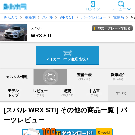
ログイン
メニュー
みんカラ
車種別
スバル
WRX STI
パーツレビュー
電装系
そ
スバル
型式・グレードで絞る
WRX STI
マイカーローン徹底比較！
パーツ
整備手帳
愛車紹介
カスタム情報
(83,099)
(33,728)
(8,246)
モデル
レビュー
燃費
中古車
すべて
トップ
(928)
(70,162)
(516)
[スバル WRX STI] その他の商品一覧｜パ
ーツレビュー