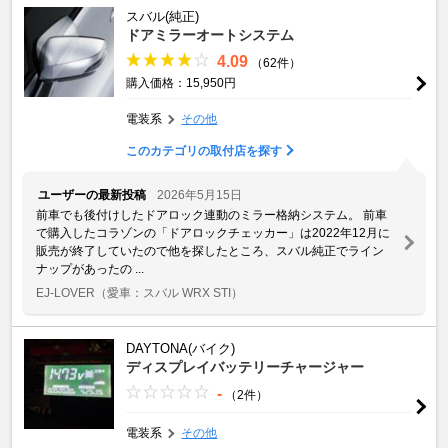
スバル(純正)
ドアミラーオートシステム
4.09
（62件）
購入価格：15,950円
電装系
その他
このカテゴリの取付店を探す
ユーザーの最新投稿
2026年5月15日
前車でも後付けしたドアロック連動のミラー格納システム。 前車
で購入したコラゾンの「ドアロックチェッカー」は2022年12月に
販売が終了していたので他を探したところ、スバル純正でライン
ナップがあったの ...
EJ-LOVER
（愛車：スバル WRX STI）
DAYTONA(バイク)
ディスプレイバッテリーチャージャー
-
（2件）
電装系
その他