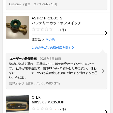
CustomZ
（愛車：スバル WRX STI）
ASTRO PRODUCTS
バッテリーカットオフスイッチ
-
（1件）
電装系
その他
このカテゴリの取付店を探す
ユーザーの最新投稿
2025年3月18日
熟成に熟成を重ね、工具箱の中に10年は寝かせていたこのパー
ツ。 仕事が電車通勤で、前車BL5を2年寝かした時に買い、 使わ
ずに、、、、、 で、VABも盆栽化した時に付けよう付けようと思
い、今に至 ...
若球オヤジ
（愛車：スバル WRX STI）
CTEK
MXS5.0 / MXS5.0JP
-
（2件）