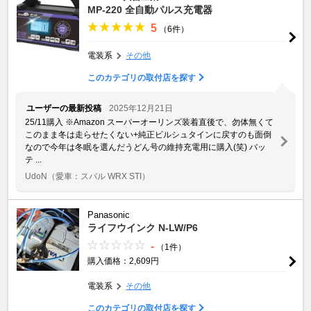
MP-220 全自動パルス充電器
5
（6件）
電装系
その他
このカテゴリの取付店を探す
ユーザーの最新投稿
2025年12月21日
25/11購入 ※Amazon スーパーオーリンズ装着直後で、勿体無くて
このまま冬は走らせたくない+純正ビルシュタインに戻すのも面倒
なので今年は冬眠を選んだうどん号の維持充電用に購入(笑) バッ
テ ...
UdoN
（愛車：スバル WRX STI）
Panasonic
ライフウインク N-LW/P6
-
（1件）
購入価格：2,609円
電装系
その他
このカテゴリの取付店を探す