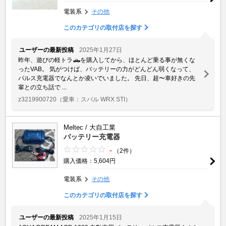
電装系
その他
このカテゴリの取付店を探す
ユーザーの最新投稿
2025年1月27日
昨年、遊びの軽トラ🛻を購入してから、ほとんど乗る事が無くな
ったVAB。 気がつけば、バッテリーの力がどんどん弱くなって、
パルス充電器でなんとか凌いでいました。 先日、超〜車好きの先
輩との立ち話で ...
z3219900720
（愛車：スバル WRX STI）
Meltec / 大自工業
バッテリー充電器
-
（2件）
購入価格：5,604円
電装系
その他
このカテゴリの取付店を探す
ユーザーの最新投稿
2025年1月15日