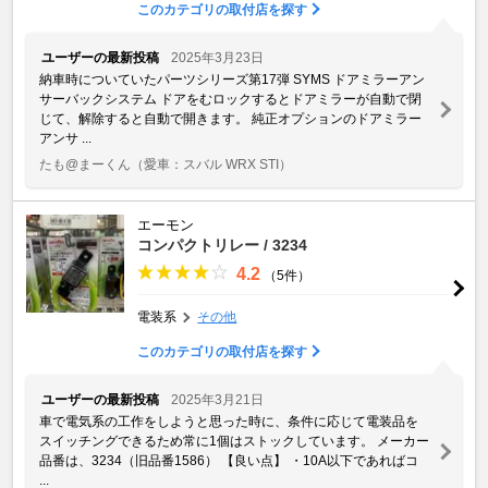
このカテゴリの取付店を探す
ユーザーの最新投稿
2025年3月23日
納車時についていたパーツシリーズ第17弾 SYMS ドアミラーアン
サーバックシステム ドアをむロックするとドアミラーが自動で閉
じて、解除すると自動で開きます。 純正オプションのドアミラー
アンサ ...
たも@まーくん
（愛車：スバル WRX STI）
エーモン
コンパクトリレー / 3234
4.2
（5件）
電装系
その他
このカテゴリの取付店を探す
ユーザーの最新投稿
2025年3月21日
車で電気系の工作をしようと思った時に、条件に応じて電装品を
スイッチングできるため常に1個はストックしています。 メーカー
品番は、3234（旧品番1586） 【良い点】 ・10A以下であればコ
...