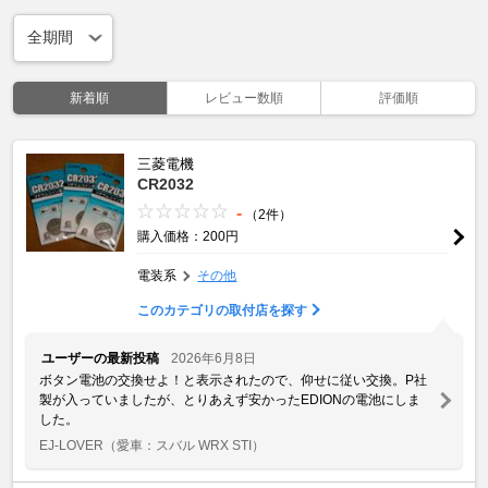
新着順
レビュー数順
評価順
三菱電機
CR2032
-
（2件）
購入価格：200円
電装系
その他
このカテゴリの取付店を探す
ユーザーの最新投稿
2026年6月8日
ボタン電池の交換せよ！と表示されたので、仰せに従い交換。P社
製が入っていましたが、とりあえず安かったEDIONの電池にしま
した。
EJ-LOVER
（愛車：スバル WRX STI）