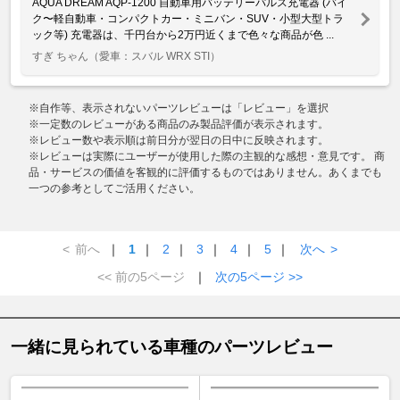
AQUA DREAM AQP-1200 自動車用バッテリーパルス充電器 (バイ
ク〜軽自動車・コンパクトカー・ミニバン・SUV・小型大型トラ
ック等) 充電器は、千円台から2万円近くまで色々な商品が色 ...
すぎ ちゃん
（愛車：スバル WRX STI）
※自作等、表示されないパーツレビューは「レビュー」を選択
※一定数のレビューがある商品のみ製品評価が表示されます。
※レビュー数や表示順は前日分が翌日の日中に反映されます。
※レビューは実際にユーザーが使用した際の主観的な感想・意見です。 商
品・サービスの価値を客観的に評価するものではありません。あくまでも
一つの参考としてご活用ください。
<
前へ
｜
1
｜
2
｜
3
｜
4
｜
5
｜
次へ
>
<< 前の5ページ
｜
次の5ページ >>
一緒に見られている車種のパーツレビュー