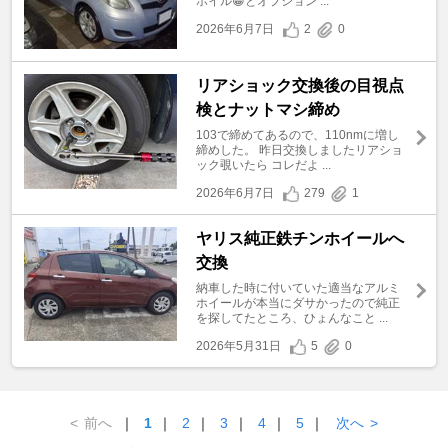
ホイル😁とオプション ...
2026年6月7日
2
0
リアショック交換後の目視点
検とナットマシ締め
103で締めてあるので、110nmに増し
締めした。 昨日交換しましたリアショ
ック覗いたら コレだよ ...
2026年6月7日
279
1
ヤリス純正鉄チンホイールへ
交換
納車した時に付いていた適当なアルミ
ホイールが本当にダサかったので純正
を探してたところ、ひょんなこと ...
2026年5月31日
5
0
<
前へ
｜
1
｜
2
｜
3
｜
4
｜
5
｜
次へ
>