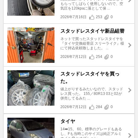
もらってしばらく使用しないので、空
気圧を120kpaに落として保 ...
2026年7月16日
253
0
スタッドレスタイヤ新品組替
ネットで買ったスタッドレスタイヤを
『タイヤ交換組替店 スリーライク』様
にて持込依頼致しました。 ...
2026年7月12日
254
0
スタッドレスタイヤを買っ
た。
値上がりするみたいなので、スタッド
レス買った。 155／80R13 03と02が
併売してるみた ...
2026年7月12日
284
0
タイヤ
14➡️15。 60。標準のグレードもある
し、Fも当時このサイズは純正アルミ