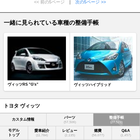
<< 前の5ページ
｜
次の5ページ >>
一緒に見られている車種の整備手帳
ヴィッツRS "G's"
ヴィッツハイブリッド
トヨタ ヴィッツ
パーツ
整備手帳
カスタム情報
(57,506)
(27,523)
モデル
愛車紹介
レビュー
燃費
Q&A
トップ
(11,784)
(2,135)
(56,077)
(1,457)