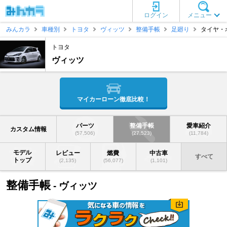
ログイン
メニュー
みんカラ
車種別
トヨタ
ヴィッツ
整備手帳
足廻り
タイヤ・
トヨタ
ヴィッツ
マイカーローン徹底比較！
パーツ
整備手帳
愛車紹介
カスタム情報
(57,506)
(27,523)
(11,784)
モデル
レビュー
燃費
中古車
すべて
トップ
(2,135)
(56,077)
(1,101)
整備手帳
- ヴィッツ