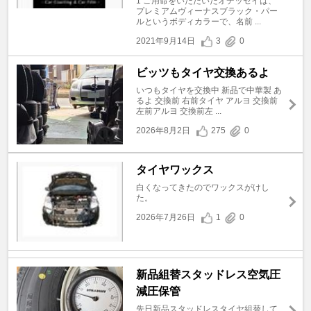
1 ご用命をいただいたオデッセイは、
プレミアムヴィーナスブラック・パー
ルというボディカラーで、名前 ...
2021年9月14日
3
0
ビッツもタイヤ交換あるよ
いつもタイヤを交換中 新品で中華製 あ
るよ 交換前 右前タイヤ アルヨ 交換前
左前アルヨ 交換前左 ...
2026年8月2日
275
0
タイヤワックス
白くなってきたのでワックスがけし
た。
2026年7月26日
1
0
新品組替スタッドレス空気圧
減圧保管
先日新品スタッドレスタイヤ組替して