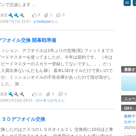
86
ンで注油します ...
8
1
0
難易度
019年7月7日 15:57
y-motoyan
さん
デフオイル交換 開幕戦準備
ミッション、デフオイルは1年ぶりの交換(笑) フィットまでス
ピードマスターを使ってましたが、今年は節約です。 （今は
スピードマスターのスカラー登録してないですし。。。だっ
最新オ
て入賞出来ないんだもん😅） 基本LSDオイルだけで良いので
すが、ミッションオイルの不良在庫があったので混ぜ混ぜし
した。 加 ...
11
0
0
難易度
ニュー
019年2月19日 09:51
のーす☆ひろ
さん
Q&A
社外マ
ＬＳＤデフオイル交換
社外マ
2025/1
交換したのはクスコのＬＳＤオイル２Ｌ 交換前に10分ほど車
を走らせて温めておきます。 交換用のオイルもお湯に漬けて