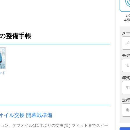
メー
の整備手帳
モデ
ッド
年式
走行
オイル交換 開幕戦準備
ョン、デフオイルは1年ぶりの交換(笑) フィットまでスピー