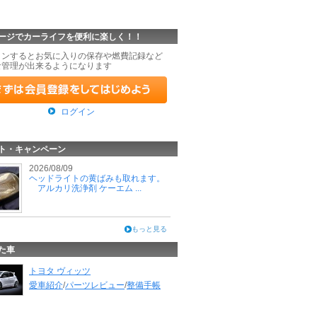
ージでカーライフを便利に楽しく！！
インするとお気に入りの保存や燃費記録など
な管理が出来るようになります
ログイン
ト・キャンペーン
2026/08/09
ヘッドライトの黄ばみも取れます。
アルカリ洗浄剤 ケーエム ...
もっと見る
た車
トヨタ ヴィッツ
愛車紹介
/
パーツレビュー
/
整備手帳