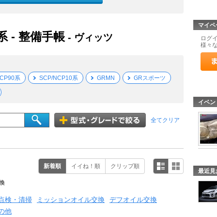
マイペ
 - 整備手帳
- ヴィッツ
ログ
様々
NCP90系
SCP/NCP10系
GRMN
GRスポーツ
イベン
全てクリア
新着順
イイね！順
クリップ順
最近見
換
点検・清掃
ミッションオイル交換
デフオイル交換
の他