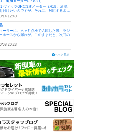
131 追加メーターについて
131 ヴィッツGRに3連メーター（水温、油温、
を付けたいのですが、それに、対応する水 ...
0/14 12:40
品
ィーラーに、六ヶ月点検で入庫した際、ラジ
ーホースから漏れが。このままだと、次回の
..
0/08 20:23
もっと見る