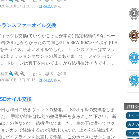
020年10月17日 20:35
はるぼん
さん
トランスファーオイル交換
ヴィッツも交換(ていうかこっちが本命) 指定銘柄のSXはペー
缶(20L)しかなかったので同じGL-5 85W-90のハイボイドLS
Dをチョイス。 赤いオイルでした。 トランスファーはマフラ
ーの上ミッションマウントの所にありまして、フィラーはこ
こ。 ドレーンは真下を向いてますから結構抜けそうです。 ...
1
0
0
難易度
020年10月17日 20:16
はるぼん
さん
LSDオイル交換
注目タ
今日も昨日に続きヴィッツの整備。 LSDオイルの交換をしま
ミシ
した。 手順や詳細は以前の整備手帳を参考にして下さい。 新
品はこの色なので、結構汚れてました。 車の下に潜ってサク
みん
ションガンで注油するのが煩わしいので、上から注油出来る
エア
様にパイプラインを設置して作業。 このホースにサクション