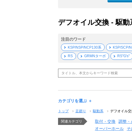
デフオイル交換 - 駆動系
注目のワード
KSP/NSP/NCP130系
KSP/SCP/
RS
GRMNターボ
RS"G's"
カテゴリを選ぶ ＋
トップ
足廻り
駆動系
デフオイル交
取付・交換
調整・
関連カテゴリ
オーバーホール
そ