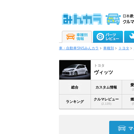
車・自動車SNSみんカラ
車種別
トヨタ
トヨタ
ヴィッツ
総合
カスタム情報
(
クルマレビュー
ランキング
(2,135)
(
マ