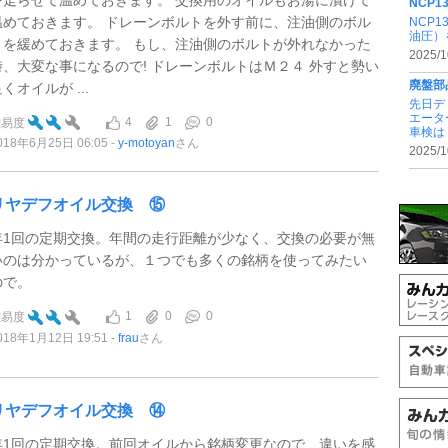
NCP
温めておきます。 ドレーンボルトを外す前に、注油側のボル
NCP
油圧）
トを緩めておきます。 もし、注油側のボルトが外れなかった
2025/1
時、大変な事になるので! ドレーンボルトはＭ２４ 外すと勢い
廃盤部
くオイルが ...
先日デ
エータ
4
1
0
難易度
車検は .
018年6月25日 06:05
y-motoyan
さん
2025/1
リヤデフオイル交換 ⑮
年1回の定期交換。年間の走行距離が少なく、交換の必要が無
いのは分かっているが、１つでも多くの銘柄を使ってみたい
ので。
1
0
0
難易度
018年1月12日 19:51
frau
さん
リヤデフオイル交換 ⑭
年1回の定期交換。前回オイルから銘柄変更なので、違いを感