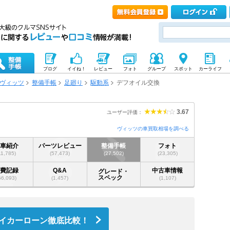
ブログ
イイね！
レビュー
フォト
グループ
スポット
カーライフ
ヴィッツ
整備手帳
足廻り
駆動系
デフオイル交換
3.67
ユーザー評価：
ヴィッツの車買取相場を調べる
愛車紹介
パーツレビュー
整備手帳
フォト
11,785)
(57,473)
(27,502)
(23,305)
燃費記録
Q&A
中古車情報
グレード・
スペック
56,093)
(1,457)
(1,107)
イカーローン徹底比較！