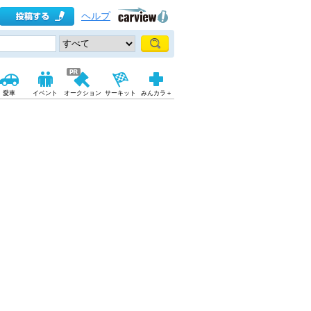
ヘルプ
愛車
イベント
オークション
サーキット
みんカラ＋