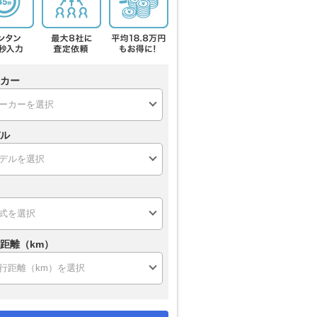
カー
ル
距離（km）