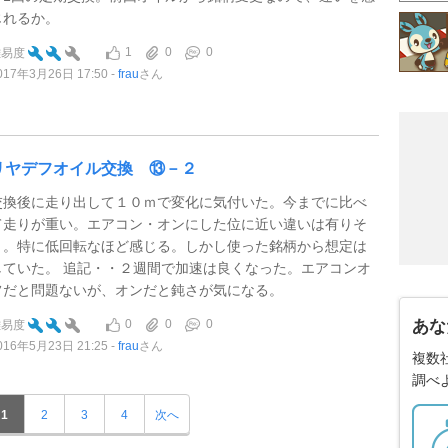
じれるか。
1
0
0
難易度
017年3月26日 17:50
frau
さん
リヤデフオイル交換 ⑬－２
交換後に走り出して１０ｍで変化に気付いた。今までに比べ
て走りが重い。エアコン・オンにした位に近い違いは有りそ
う。特に低回転なほど感じる。しかし使った銘柄から想定は
していた。 追記・・２週間で加速は良くなった。エアコンオ
フだと問題ないが、オンだと鈍さが気になる。
0
0
0
あな
難易度
016年5月23日 21:25
frau
さん
複数
調べ
1
2
3
4
次へ