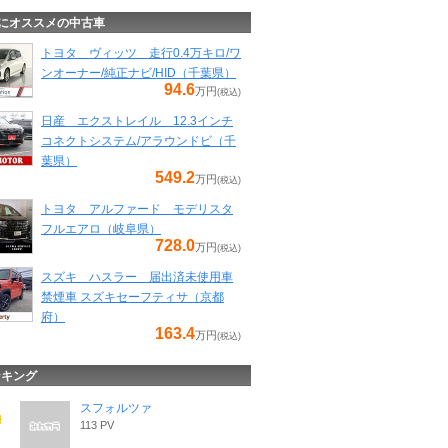
にオススメの中古車
トヨタ ヴィッツ 走行0.4万キロ/ワ
ンオーナー/純正ナビ/HID（千葉県）
94.6
万円
(税込)
日産 エクストレイル 12.3インチ
コネクトシステム/アラウンドビ（千
葉県）
549.2
万円
(税込)
トヨタ アルファード モデリスタ
フルエアロ（岐阜県）
728.0
万円
(税込)
スズキ ハスラー 届出済未使用車
禁煙車 スズキセーフティサ（京都
府）
163.4
万円
(税込)
ンキング
スフォルツァ
113 PV