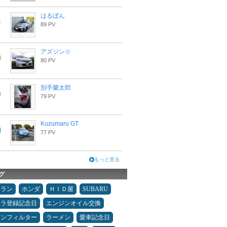
はるぼん
89 PV
アズジン☆
80 PV
別手蘭太郎
79 PV
Kuzumaru GT
77 PV
もっと見る
グ
ュラン
ホンダ
ＨＩＤ屋
SUBARU
カラ登録記念日
エンジンオイル交換
コンフィルター
ラーメン
愛車記念日