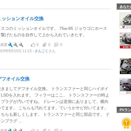
あなた
ミッションオイル交換
クスコのミッションオイルです。 75w-85 ジョウゴにホース
を繋げたものを自作して上から入れていきたす。
6
0
0
難易度
023年9月10日 11:13
さんごく
さん
デフオイル交換
続きましてデフオイル交換。 トランスファーと同じハイボイ
ドLSDを入れます。 フィラーはここ。 トランスファーの時よ
りプラグが汚いですね。 ドレーンは逆側にありまして、横向
いてます。 こちらも汚れてます。ていうかサビ付いてます。
PVラ
こちらも新しくします。 トランスファーと同じ部品です。 ド
ンプラグ ...
3
0
0
難易度