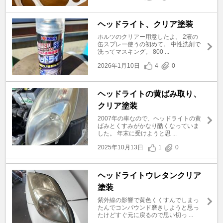
ヘッドライト、クリア塗装
ホルツのクリアー用意したよ。 2液の
缶スプレー使うの初めて。 中性洗剤で
洗ってマスキング。 800 ...
2026年1月10日
4
0
ヘッドライトの黄ばみ取り、
クリア塗装
2007年の車なので、ヘッドライトの黄
ばみとくすみがかなり酷くなっていま
した。 年末に受けようと思 ...
2025年10月13日
1
0
ヘッドライトウレタンクリア
塗装
紫外線の影響で黄色くくすんでしまっ
たんでコンパウンド磨きしようと思っ
たけどすぐ元に戻るので思い切っ ...