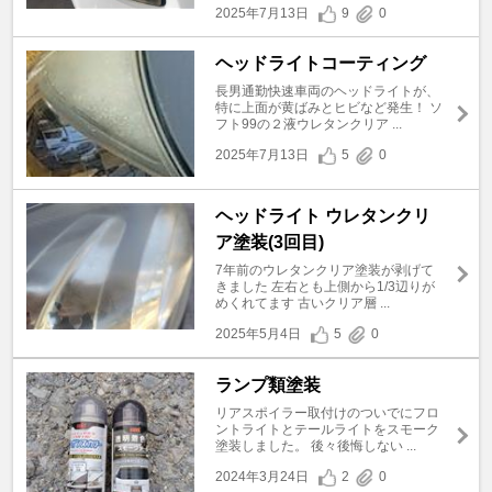
2025年7月13日
9
0
ヘッドライトコーティング
長男通勤快速車両のヘッドライトが、
特に上面が黄ばみとヒビなど発生！ ソ
フト99の２液ウレタンクリア ...
2025年7月13日
5
0
ヘッドライト ウレタンクリ
ア塗装(3回目)
7年前のウレタンクリア塗装が剥げて
きました 左右とも上側から1/3辺りが
めくれてます 古いクリア層 ...
2025年5月4日
5
0
ランプ類塗装
リアスポイラー取付けのついでにフロ
ントライトとテールライトをスモーク
塗装しました。 後々後悔しない ...
2024年3月24日
2
0