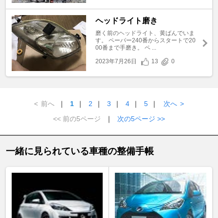
ヘッドライト磨き
磨く前のヘッドライト、黄ばんでいま
す。 ペーパー240番からスタートで20
00番まで手磨き。 ペ ...
2023年7月26日
13
0
<
前へ
｜
1
｜
2
｜
3
｜
4
｜
5
｜
次へ
>
<< 前の5ページ
｜
次の5ページ >>
一緒に見られている車種の整備手帳