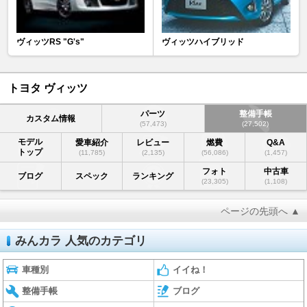
ヴィッツRS "G's"
ヴィッツハイブリッド
トヨタ ヴィッツ
パーツ
整備手帳
カスタム情報
(57,473)
(27,502)
モデル
愛車紹介
レビュー
燃費
Q&A
トップ
(11,785)
(2,135)
(56,086)
(1,457)
フォト
中古車
ブログ
スペック
ランキング
(23,305)
(1,108)
ページの先頭へ ▲
みんカラ 人気のカテゴリ
車種別
イイね！
整備手帳
ブログ