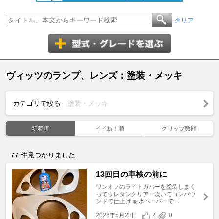
クリア
ヴィッツのランプ、レンズ：塗装・メッキ
カテゴリで絞る
塗装・メッキ
新着順
イイね！順
クリップ数順
77
件見つかりました
13回目の車検の前に
ワンオフのライトカバーを塗装しまく
ってウレタンクリアー吹いてコンパウ
ンドで仕上げ 耐水ペーパーで ...
2026年5月23日
2
0