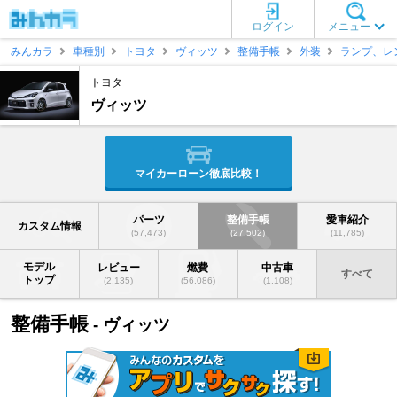
ログイン
メニュー
みんカラ
車種別
トヨタ
ヴィッツ
整備手帳
外装
ランプ、レ
トヨタ
ヴィッツ
マイカーローン徹底比較！
パーツ
整備手帳
愛車紹介
カスタム情報
(57,473)
(27,502)
(11,785)
モデル
レビュー
燃費
中古車
すべて
トップ
(2,135)
(56,086)
(1,108)
整備手帳
- ヴィッツ