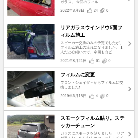
ガラス。 今回のフィル ...
2022年8月8日
24
0
リアガラスウインドウ5面フ
ィルム施工
スピーカー交換のみの予定でしたが、
フィルム施工の流れになりました。 1
人だと心細いので、今回も白ビ ...
2021年8月21日
61
0
フィルムに変更
フロントシェイダ～からフィルムに交
換しました❗
2019年6月18日
4
0
スモークフィルム貼り。ステ
ッカーチューン
ガラスにスモークを貼りました！ リア
が黒くなったらなんかのっぺりしてて