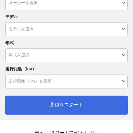
モデル
年式
走行距離（km）
見積りスタート
表示：
スマートフォン
|
PC