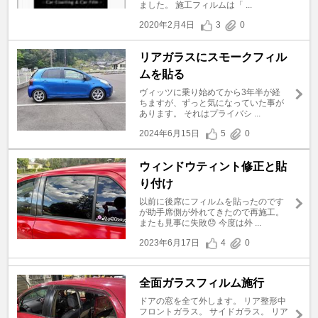
ました。 施工フィルムは「 ...
2020年2月4日
3
0
リアガラスにスモークフィル
ムを貼る
ヴィッツに乗り始めてから3年半が経
ちますが、ずっと気になっていた事が
あります。 それはプライバシ ...
2024年6月15日
5
0
ウィンドウティント修正と貼
り付け
以前に後席にフィルムを貼ったのです
が助手席側が外れてきたので再施工。
またも見事に失敗😞 今度は外 ...
2023年6月17日
4
0
全面ガラスフィルム施行
ドアの窓を全て外します。 リア整形中
フロントガラス。 サイドガラス。 リア