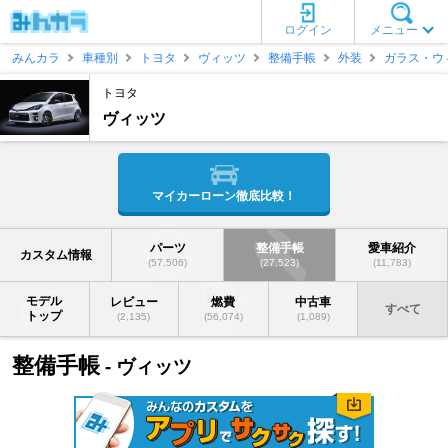
ログイン
メニュー
みんカラ
車種別
トヨタ
ヴィッツ
整備手帳
外装
ガラス・ウ
トヨタ
ヴィッツ
マイカーローン徹底比較！
パーツ
整備手帳
愛車紹介
カスタム情報
(57,506)
(27,523)
(11,783)
モデル
レビュー
燃費
中古車
すべて
トップ
(2,135)
(56,074)
(1,089)
整備手帳
- ヴィッツ