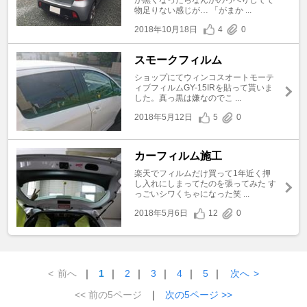
物足りない感じが… 「がまか ...
2018年10月18日
4
0
スモークフィルム
ショップにてウィンコスオートモーテ
ィブフィルムGY-15IRを貼って貰いま
した。真っ黒は嫌なのでこ ...
2018年5月12日
5
0
カーフィルム施工
楽天でフィルムだけ買って1年近く押
し入れにしまってたのを張ってみた す
っごいシワくちゃになった笑 ...
2018年5月6日
12
0
<
前へ
｜
1
｜
2
｜
3
｜
4
｜
5
｜
次へ
>
<< 前の5ページ
｜
次の5ページ >>