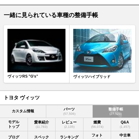
一緒に見られている車種の整備手帳
ヴィッツRS "G's"
ヴィッツハイブリッド
トヨタ ヴィッツ
パーツ
整備手帳
カスタム情報
(57,506)
(27,523)
モデル
愛車紹介
レビュー
燃費
Q&A
トップ
(11,783)
(2,135)
(56,074)
(1,457)
フォト
中古車
ブログ
スペック
ランキング