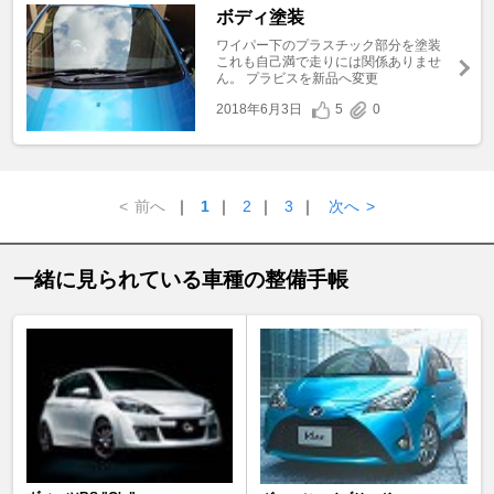
ボディ塗装
ワイパー下のプラスチック部分を塗装
これも自己満で走りには関係ありませ
ん。 プラビスを新品へ変更
2018年6月3日
5
0
<
前へ
｜
1
｜
2
｜
3
｜
次へ
>
一緒に見られている車種の整備手帳