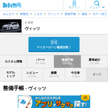
ログイン
メニュー
みんカラ
車種別
トヨタ
ヴィッツ
整備手帳
補強
ボディ加工
トヨタ
ヴィッツ
マイカーローン徹底比較！
パーツ
整備手帳
愛車紹介
カスタム情報
(57,506)
(27,523)
(11,783)
モデル
レビュー
燃費
中古車
すべて
トップ
(2,135)
(56,074)
(1,093)
整備手帳
- ヴィッツ