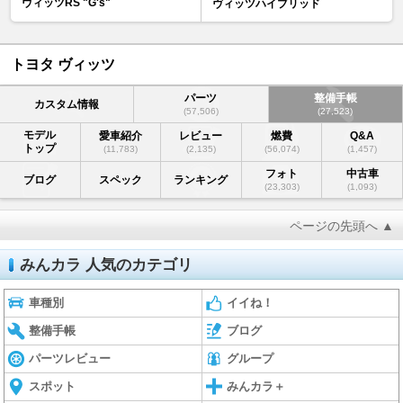
ヴィッツRS "G's"
ヴィッツハイブリッド
トヨタ ヴィッツ
パーツ
整備手帳
カスタム情報
(57,506)
(27,523)
モデル
愛車紹介
レビュー
燃費
Q&A
トップ
(11,783)
(2,135)
(56,074)
(1,457)
フォト
中古車
ブログ
スペック
ランキング
(23,303)
(1,093)
ページの先頭へ ▲
みんカラ 人気のカテゴリ
車種別
イイね！
整備手帳
ブログ
パーツレビュー
グループ
スポット
みんカラ＋