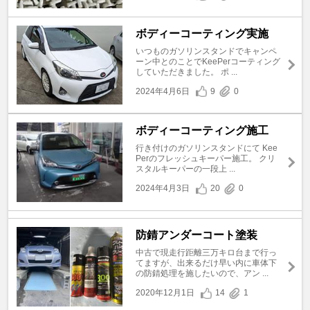
ボディーコーティング実施
いつものガソリンスタンドでキャンペ
ーン中とのことでKeePerコーティング
していただきました。 ポ ...
2024年4月6日
9
0
ボディーコーティング施工
行き付けのガソリンスタンドにて Kee
Perのフレッシュキーパー施工。 クリ
スタルキーパーの一段上 ...
2024年4月3日
20
0
防錆アンダーコート塗装
中古で現走行距離三万キロ台まで行っ
てますが、出来るだけ早い内に車体下
の防錆処理を施したいので、アン ...
2020年12月1日
14
1