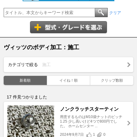
クリア
ヴィッツのボディ加工：施工
カテゴリで絞る
施工
新着順
イイね！順
クリップ数順
17
件見つかりました
ノンクラッチスターティン
用意するものはM10袋ナットのピッチ
1.25 少し高いけど4つで800円でし
た。 ホームセンター ...
2024年9月7日
1
0