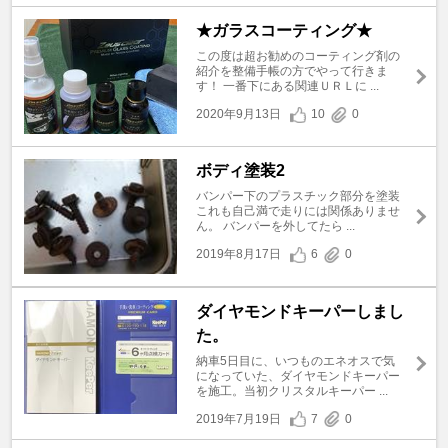
★ガラスコーティング★
この度は超お勧めのコーティング剤の
紹介を整備手帳の方でやって行きま
す！ 一番下にある関連ＵＲＬに ...
2020年9月13日
10
0
ボディ塗装2
バンパー下のプラスチック部分を塗装
これも自己満で走りには関係ありませ
ん。 バンパーを外してたら ...
2019年8月17日
6
0
ダイヤモンドキーパーしまし
た。
納車5日目に、いつものエネオスで気
になっていた、ダイヤモンドキーパー
を施工。当初クリスタルキーパー ...
2019年7月19日
7
0