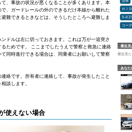
洗車
って、事故の状況が悪くなることが多くあります。本
ＨＩ
ので、ガードレールの外のできるだけ本線から離れた
に避難できるときなどは、そうしたところへ避難しま
X-IC
コー
ハンドルは左に切っておきます。これは万が一追突さ
最近見
するためです。 ここまでしたうえで警察と救急に連絡
いて同時進行できる場合は、同乗者にお願いして警察
最近見た
。
あなた
の連絡です。所有者に連絡して、事故が発生したこと
を相談します。
が使えない場合