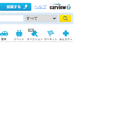
ヘルプ
愛車
イベント
オークション
サーキット
みんカラ＋