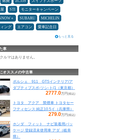
燃費
ZC33S
スイフトスポーツ
Ｄ屋
STI
モニターキャンペーン
ESNOW＋
SUBARU
MICHELIN
ティング
エアコン
愛車記念日
もっと見る
た車
クルマはありません。
にオススメの中古車
ポルシェ 911 GTSインテリア/ア
ダプティブスポ-ツシ-ト(1（東京都）
2777.0
万円
(税込)
トヨタ アクア 禁煙車 トヨタセー
フティセンス 純正10.5イ（兵庫県）
279.0
万円
(税込)
ホンダ フィット ナビ装着用パッ
ケージ 登録済未使用車 アダ（岐阜
県）