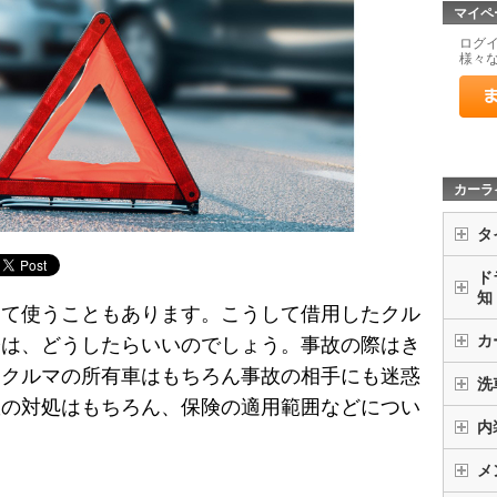
マイペ
ログ
様々
カーラ
タ
ド
知
して使うこともあります。こうして借用したクル
カ
際は、どうしたらいいのでしょう。事故の際はき
、クルマの所有車はもちろん事故の相手にも迷惑
洗
故の対処はもちろん、保険の適用範囲などについ
内
メ