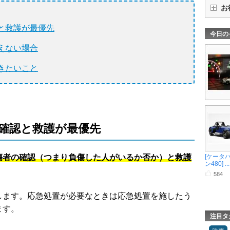
お
と救護が最優先
今日の
えない場合
きたいこと
確認と救護が最優先
傷者の確認（つまり負傷した人がいるか否か）と救護
[ケータ
ン480] ...
584
します。応急処置が必要なときは応急処置を施したう
ます。
注目タ