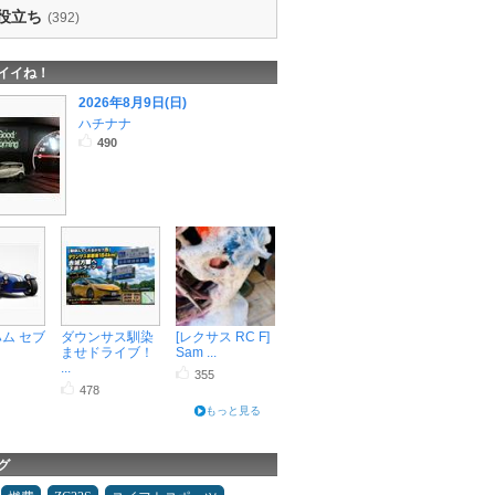
役立ち
(392)
イイね！
2026年8月9日(日)
ハチナナ
490
ハム セブ
ダウンサス馴染
[レクサス RC F]
ませドライブ！
Sam ...
...
355
478
もっと見る
グ