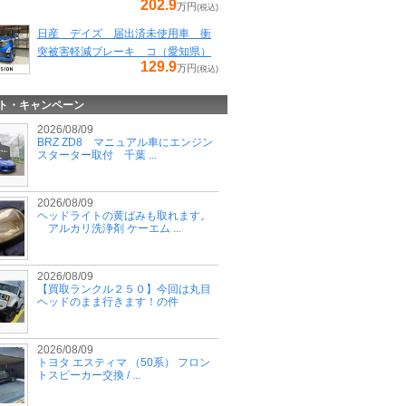
202.9
万円
(税込)
日産 デイズ 届出済未使用車 衝
突被害軽減ブレーキ コ（愛知県）
129.9
万円
(税込)
ト・キャンペーン
2026/08/09
BRZ ZD8 マニュアル車にエンジン
スターター取付 千葉 ...
2026/08/09
ヘッドライトの黄ばみも取れます。
アルカリ洗浄剤 ケーエム ...
2026/08/09
【買取ランクル２５０】今回は丸目
ヘッドのまま行きます！の件
2026/08/09
トヨタ エスティマ （50系） フロン
トスピーカー交換 / ...