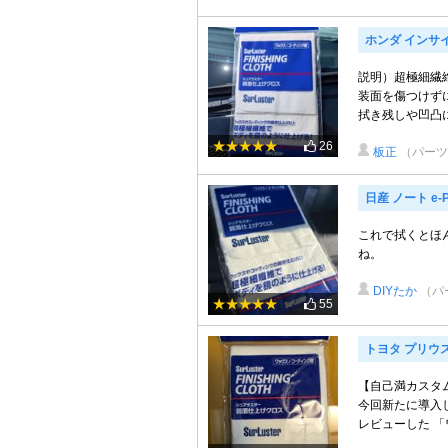
ホンダ インサ
説明）超極細繊
装面を傷つけず
拭き残しや凹凸に
26
板正
（パーツ
日産 ノート e-
これで拭くとほ
ね。
DIYたか
（パ
55
トヨタ プリウ
【自己満カスタム】
今回新たに導入し
レビューした 「ワッ