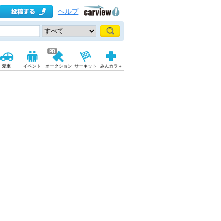
ヘルプ
愛車
イベント
オークション
サーキット
みんカラ＋