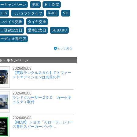
ターキャンペーン
洗車
ＨＩＤ屋
ELIN
ミシュランタイヤ
X-ICE
STI
ジンオイル交換
タイヤ交換
カラ登録記念日
愛車記念日
SUBARU
オーディオ専門店
もっと見る
ト・キャンペーン
2026/08/08
【買取ランクル２５０】ＺＸファー
ストエディションは丸目の件
2026/08/08
ランドクルーザー２５０ カーセキ
ュリティ取付
2026/08/08
【NEW】 トヨタ「カローラ」シリー
ズ専用スピーカーパッケ ...