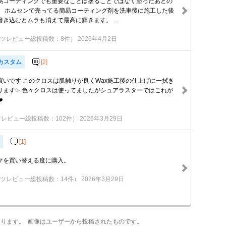
易コーティングでも重要なことは塗ることではなく塗ったあとの
。 ホムセンで売ってる簡易コーティング剤を洗車後に施工した後
き込むとムラも消えて最高に輝きます。 ...
ツレビュー総投稿数：8件）
2026年4月2日
Xカスタム
[2]
買いです このクロスは肌触りが良くWax施工後の仕上げに一拭き
ります✨ 色々クロスは使ってましたがシュアラスターではこれが
️
レビュー総投稿数：102件）
2026年3月29日
[1]
マを買い替える度に購入。
ツレビュー総投稿数：14件）
2026年3月29日
あります。 画像はユーザーから投稿されたものです。