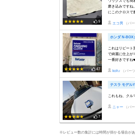
ワックスでも簡
磨き込みですね
にこのクロスで磨
9
エコ男
（パー
ホンダ N-BO
これはリピート
で綺麗に仕上が
一番好きですね❤
47
koh♪
（パーツ
テスラ モデルY
これもね、クル
ニャー
（パー
7
※レビュー数の集計には時間が掛かる場合が