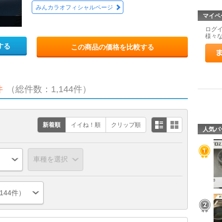
みんカラオフィシャルページ
マイペ
ログ
様々
する
この商品の価格を比較する
件
（総件数：1,144件）
新着順
イイね！順
クリップ順
人気パ
144件）