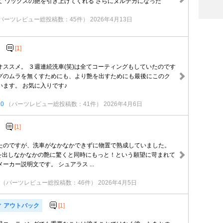
て ワックスの艶を引き上げてくれる さらにヌルテカになった
パーツレビュー総投稿数：45件）
2026年4月13日
[1]
オススメ。 ３週連続洗車(笑)は全てコーティングもしていたのです
グのムラを無くすためにも、より艶を出すためにも最後にこのク
ます。 お気に入りです♪
0
（パーツレビュー総投稿数：41件）
2026年4月6日
[1]
たのですが、洗車がなかなかできずに物置で熟成していました。
手を出しなかなかの艶に驚くと同時にもっと！という願望に苛まれて
ーカー説明文です。 シュアラス ...
（パーツレビュー総投稿数：46件）
2026年4月5日
ィ アウトバック
[1]