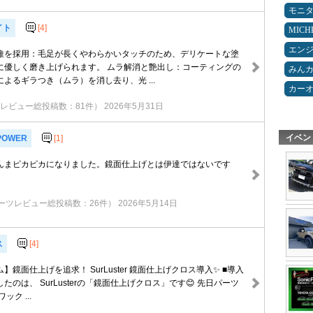
モニ
イト
[4]
MICH
エン
維を採用：毛足が長くやわらかいタッチのため、デリケートな塗
に優しく磨き上げられます。 ムラ解消と艶出し：コーティングの
みん
よるギラつき（ムラ）を消し去り、光 ...
カー
レビュー総投稿数：81件）
2026年5月31日
イベン
POWER
[1]
んまピカピカになりました。鏡面仕上げとは伊達ではないです
ーツレビュー総投稿数：26件）
2026年5月14日
ス
[4]
鏡面仕上げを追求！ SurLuster 鏡面仕上げクロス導入✨ ■導入
たのは、 SurLusterの「鏡面仕上げクロス」です😊 先日パーツ
ク ...