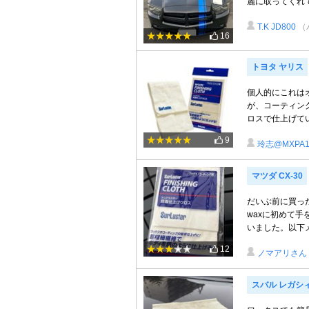
麗に取ってくれ
T.K JD800
（
16
トヨタ ヤリス
個人的にこれは
が、コーティン
ロスで仕上げてい
9
玲志@MXPA1
マツダ CX-30
だいぶ前に買っ
waxに初めて
いました。以下メ
12
ノマアリさん
スバル レガシ