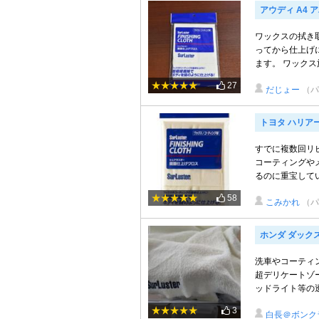
アウディ A4 ア
ワックスの拭き
ってから仕上げ
ます。 ワックス
27
だじょー
（パ
トヨタ ハリア
すでに複数回リ
コーティングや
るのに重宝してい
58
こみかれ
（パ
ホンダ ダックス
洗車やコーティ
超デリケートゾ
ッドライト等の透
3
白長＠ボンク