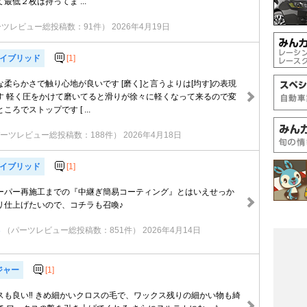
最低２枚は持ってま ...
ーツレビュー総投稿数：91件）
2026年4月19日
ハイブリッド
[1]
柔らかさで触り心地が良いです [磨く]と言うよりは[均す]の表現
す 軽く圧をかけて磨いてると滑りが徐々に軽くなって来るので変
ろでストップです [ ...
ーツレビュー総投稿数：188件）
2026年4月18日
ハイブリッド
[1]
ーパー再施工までの『中継ぎ簡易コーティング』とはいえせっか
リ仕上げたいので、コチラも召喚♪
3
（パーツレビュー総投稿数：851件）
2026年4月14日
ジャー
[1]
スも良い‼️ きめ細かいクロスの毛で、ワックス残りの細かい物も綺