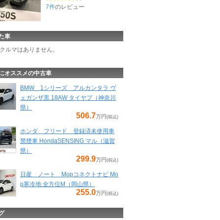
7件
のレビュー
た車
クルマはありません。
にオススメの中古車
BMW 1シリーズ アルカンタラ ヴ
ェガンザ黒 18AW タイヤプ（神奈川
県）
506.7
万円
(税込)
ホンダ フリード 登録済未使用車
禁煙車 HondaSENSING マル（滋賀
県）
299.9
万円
(税込)
日産 ノート Mopコネクトナビ Mo
p寒冷地 全方位M（岡山県）
255.0
万円
(税込)
グ