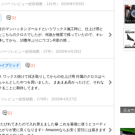
（パーツレビュー総投稿数：141件）
2026年5月9日
R
[1]
社のマンハッタンゴールドというワックス施工時に、仕上げ用と
たこちらのクロスでしたが、何故か物置で残っていたので、キレ
してから、10数年ぶりにワゴンR君の簡 ...
パーツレビュー総投稿数：37件）
2026年4月29日
ハイブリッド
[1]
ス ワックス掛けて拭き取りしてからの仕上げ用 付属のクロスはペ
ちゃんとしたやつを買いました。 まあまあ高かったけど、それな
することに期待してます。
ツレビュー総投稿数：174件）
2026年4月27日
ニュー
[1]
くたびれてきたので入れ替えました😁 これを最後に使うとコーティ
上がりが更に良くなります✨ Amazonならお安く翌日には届きます