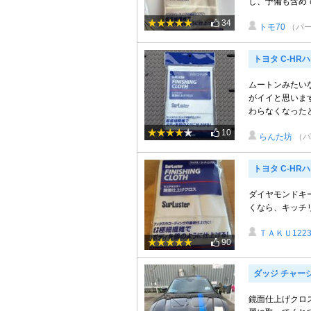
し、予備も含めて
34
トモ70
（パ
トヨタ C-HR
ムートンみたいな
がイイと思いま
わらなくなったとこ
10
らんた坊
（パ
トヨタ C-HR
ダイヤモンドキ
くなら、キッチ
ＴＡＫＵ122
90
ダッジ チャー
鏡面仕上げクロ