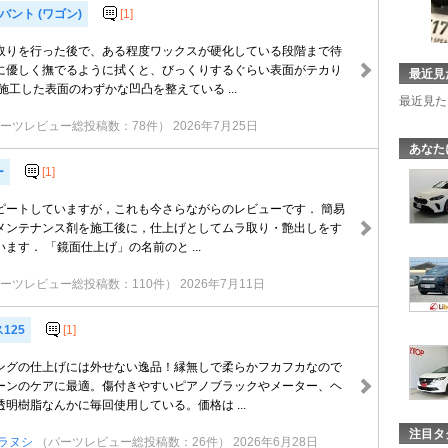
バント (ワゴン)
[1]
取りを行った後で、ある程度ワックスが硬化している段階まで待
に優しく撫でるように拭くと、びっくりするぐらい表面がテカり
最近見
施工した表面のわずかな凹凸を整えている ...
最近見た
ーツレビュー総投稿数：78件）
2026年7月25日
あなた
ー
[1]
ピートしていますが，これも今さらながらのレビューです． 簡易
メンテナンス剤を施工後に，仕上げとしてムラ取り・艶出しをす
ます． 「鏡面仕上げ」の名前のと ...
ーツレビュー総投稿数：110件）
2026年7月11日
125
[1]
ングの仕上げには外せない逸品！縁無しで柔らかフカフカなので
ーンのケアに最適。傷付きやすいピアノブラックやメーター、ヘ
明樹脂なんかに毎回使用している。価格は ...
注目タ
ラヌシ
（パーツレビュー総投稿数：26件）
2026年6月28日