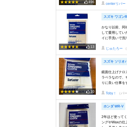
496
centerリバー
スズキ ワゴン
かなり以前、同
して愛用してい
イに手洗いで洗浄
13
じゅたろー
（
スズキ ソリオ
鏡面仕上げクロ
ラペラなので、
りに良い仕事を
10
Toby！
（パー
ホンダ WR-V
2年ほど使って
ングやWaxの仕