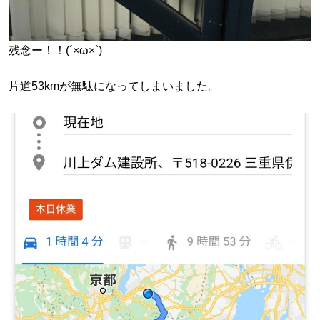
残念ー！！(´×ω×`)
片道53kmが無駄になってしまいました。