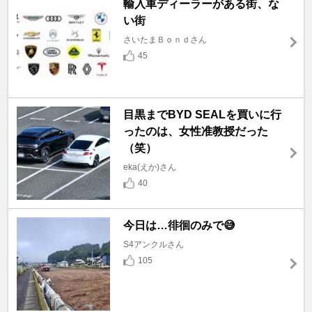
輸入車ディーラーがある街、な
い街
さいたまＢｏｎｄさん
45
目黒までBYD SEALを買いに行
ったのは、女性准教授だった
（笑）
eka(えか)さん
40
今日は…徘徊のみで😅
S4アンクルさん
105