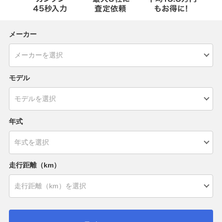
メーカー
モデル
年式
走行距離（km）