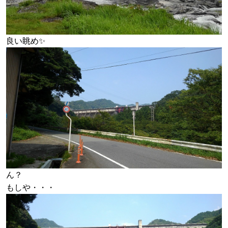
良い眺め✨
ん？
もしや・・・