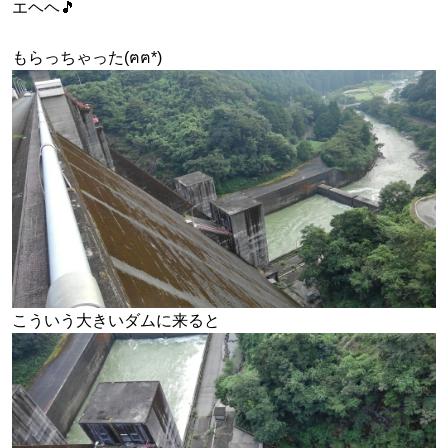
エヘヘ🎵
もらっちゃった(ฅฅ*)
こういう大きいダムに来ると