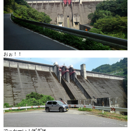
おぉ！！
でっかーい！(۳˚Д˚)۳