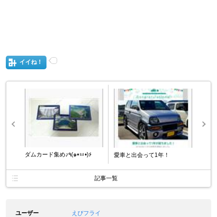
イイね！
ダムカード集め♪٩(๑•ㅂ•)۶
愛車と出会って1年！
記事一覧
ユーザー
えびフライ