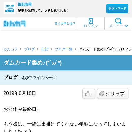
ダウンロード
記事を保存していつでも見られる！
みんカラとは？
ログイン
メニュー
みんカラ
ブログ
日記
ブログ一覧
ダムカード集め♪(*´ω`*) [えびフラ
ダムカード集め♪(*´ω`*)
ブログ
えびフライのページ
2019年8月18日
クリップ
お盆休み最終日。
もう娘は、一緒に出掛けてくれない年齢になってしまいま
した！(>_<｡)