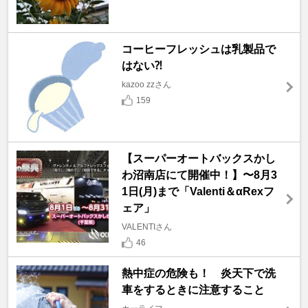
コーヒーフレッシュは乳製品で
はない⁈
kazoo zzさん
159
【スーパーオートバックスかし
わ沼南店にて開催中！】〜8月3
1日(月)まで「Valenti＆αRexフ
ェア」
VALENTIさん
46
熱中症の危険も！ 炎天下で洗
車をするときに注意すること