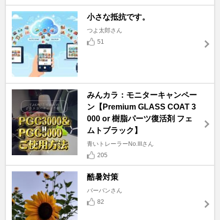
小さな抵抗です。
つよ太郎さん
51
みんカラ：モニターキャンペー
ン【Premium GLASS COAT 3
000 or 樹脂パーツ復活剤 フェ
ムトブラック】
青いトレーラーNo.IIIさん
205
酷暑対策
バーバンさん
82