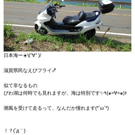
日本海ー☀️\(°∀° )/
滋賀県民なえびフライ🍤
似て非なるもの
びわ湖は何時でも見れますが、海は特別です✨٩(๑>∀<๑)۶
潮風を受けて走るって、なんだか憧れます(*´ω`*)
！？(´д｀)