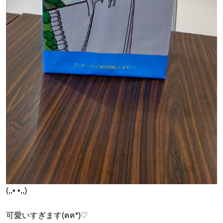
(,,• •,,)
可愛いすぎます(ฅฅ*)♡