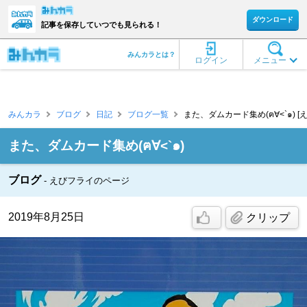
ダウンロード
記事を保存していつでも見られる！
みんカラとは？
ログイン
メニュー
みんカラ
ブログ
日記
ブログ一覧
また、ダムカード集め(ฅ∀<`๑) [
また、ダムカード集め(ฅ∀<`๑)
ブログ
えびフライのページ
2019年8月25日
クリップ