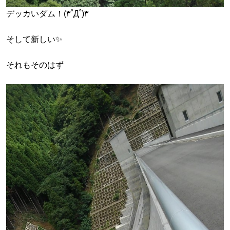
デッカいダム！(۳˚Д˚)۳
そして新しい✨
それもそのはず