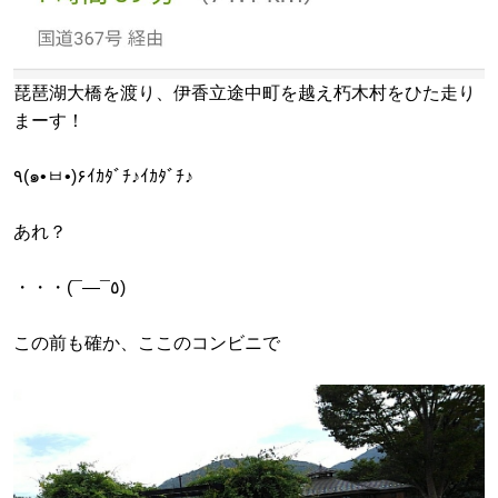
琵琶湖大橋を渡り、伊香立途中町を越え朽木村をひた走り
まーす！
٩(๑•ㅂ•)۶ｲｶﾀﾞﾁ♪ｲｶﾀﾞﾁ♪
あれ？
・・・(¯―¯٥)
この前も確か、ここのコンビニで