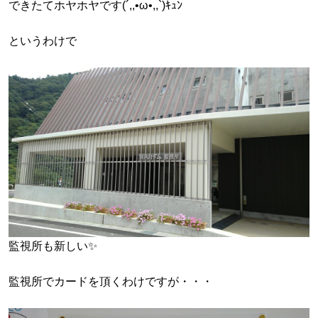
できたてホヤホヤです(´,,•ω•,,`)ｷｭﾝ
というわけで
監視所も新しい✨
監視所でカードを頂くわけですが・・・