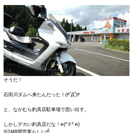
そうだ！
石田川ダムへ来たんだった！(۳˚Д˚)۳
と、なかむら釣具店駐車場で思い出す。
しかしデカい釣具店だな！ฅ(º ﾛ º ฅ)
※24時間営業らしい☝️