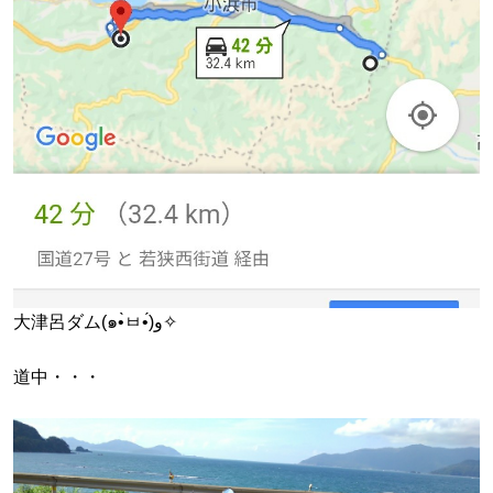
大津呂ダム(๑•̀ㅂ•́)و✧
道中・・・