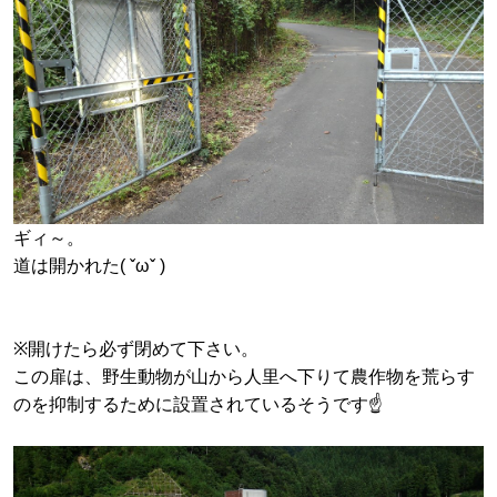
ギィ～。
道は開かれた( ˇωˇ )
※開けたら必ず閉めて下さい。
この扉は、野生動物が山から人里へ下りて農作物を荒らす
のを抑制するために設置されているそうです☝️