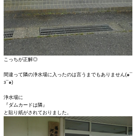
こっちが正解◎
間違って隣の浄水場に入ったのは言うまでもありません(๑¯
з¯๑)
浄水場に
『ダムカードは隣』
と貼り紙がされておりました。