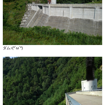
ダム♪(*´ω`*)