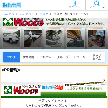
ログイン
メニュー
みんカラ
みんカラ＋
ブログ
ブログ一覧 [ウッドミッツ]
ラップ
ブログ
愛車紹介
アルバム
グループ
ヒストリ
タイム
<PR情報>
当店ウッドミッツは、
カーショップ/車屋さんではありません。