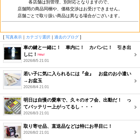
各店舗は別管理、別対応となりますので、
店舗間の商品同梱や、価格交渉はお受けできません。
店舗ごとで取り扱い商品は異なる場合がございます。
[
写真表示
｜
カテゴリ選択
｜
過去のブログ
]
車の鍵と一緒に！ 車内に！ カバンに！ 引き出
しに！
2026/8/5 21:01
若い子に気に入られるには『金』 お盆のお小遣い
→お盆玉
2026/8/4 21:01
明日は自慢の愛車で、久々のオフ会、出動だ！ っ
てバッテリー上がってるし・・・
2026/8/3 21:01
取り寄せ品、直送品などは特にお早目に！
2026/8/2 21:01