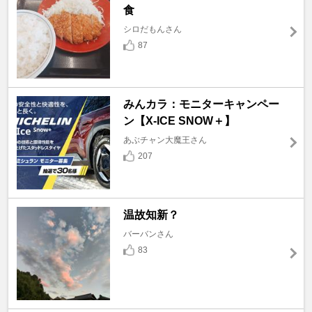
食
シロだもんさん
87
みんカラ：モニターキャンペー
ン【X-ICE SNOW＋】
あぶチャン大魔王さん
207
温故知新？
バーバンさん
83