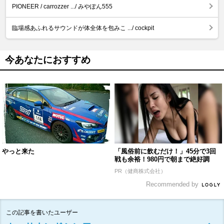
PIONEER / carrozzer .../ みやぽん555
臨場感あふれるサウンドが体全体を包みこ .../ cockpit
今あなたにおすすめ
やっと来た
「風俗前に飲むだけ！」45分で3回
戦も余裕！980円で朝まで絶好調
PR（健商株式会社）
Recommended by
この記事を書いたユーザー