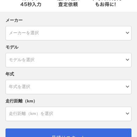
メーカー
モデル
年式
走行距離（km）