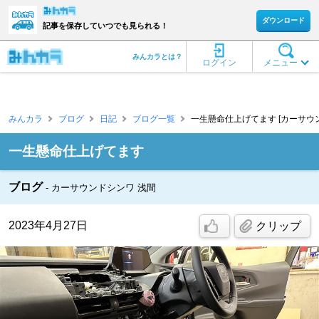
ダウンロード
記事を保存していつでも見られる！
みんカラとは？
ログイン
メニュー
みんカラ
ブログ
日記
ブログ一覧
一生懸命仕上げてます [カーサウ
一生懸命仕上げてます
ブログ
カーサウンドシンワ 浅間
2023年4月27日
クリップ