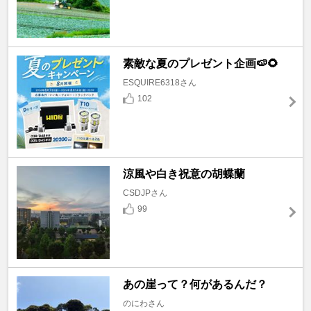
素敵な夏のプレゼント企画🍉🌻
ESQUIRE6318さん
102
涼風や白き祝意の胡蝶蘭
CSDJPさん
99
あの崖って？何があるんだ？
のにわさん