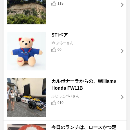
119
STIベア
Mr.ぶるーさん
60
カルボナーラからの、Williams
Honda FW11B
ふじっこパパさん
910
今日のランチは、ロースかつ定