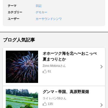
テーマ
日記
カテゴリー
デモカー
ユーザー
カーサウンドシンワ
ブログ人気記事
オホーツク海を北へ〜おこっぺ
夏まつりとか
Zono Motonaさん
61
グンマ－帝国、高原野菜畑
ライトバン59さん
135