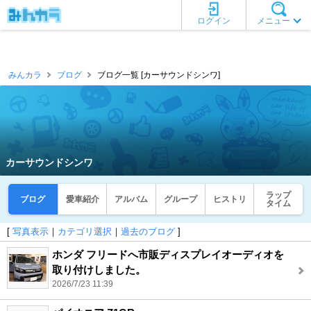
ログイン
メニュー
みんカラ
ブログ
ブログ一覧 [カーサウンドシンワ]
カーサウンドシンワ
ラップ
ブログ
愛車紹介
アルバム
グループ
ヒストリ
タイム
[
写真表示
｜
カテゴリ選択
｜
過去のブログ
]
ホンダ フリードへ市販ディスプレイオーディオを
取り付けしました。
2026/7/23 11:39