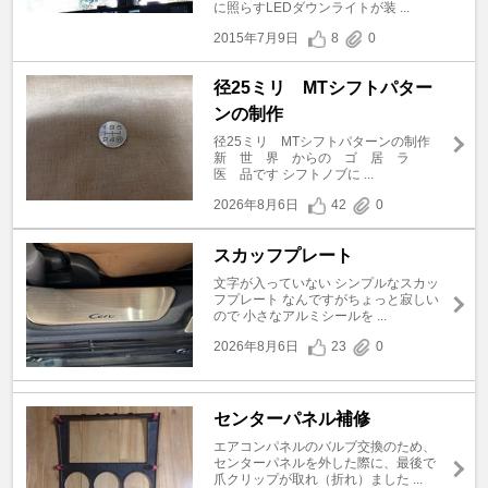
に照らすLEDダウンライトが装 ...
2015年7月9日
8
0
径25ミリ MTシフトパター
ンの制作
径25ミリ MTシフトパターンの制作
新 世 界 からの ゴ 居 ラ
医 品です シフトノブに ...
2026年8月6日
42
0
スカッフプレート
文字が入っていない シンプルなスカッ
フプレート なんですがちょっと寂しい
ので 小さなアルミシールを ...
2026年8月6日
23
0
センターパネル補修
エアコンパネルのバルブ交換のため、
センターパネルを外した際に、最後で
爪クリップが取れ（折れ）ました ...