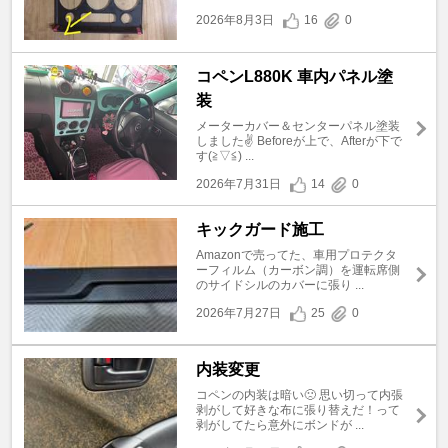
2026年8月3日
16
0
コペンL880K 車内パネル塗
装
メーターカバー＆センターパネル塗装
しました✌️ Beforeが上で、Afterが下で
す(≧▽≦) ...
2026年7月31日
14
0
キックガード施工
Amazonで売ってた、車用プロテクタ
ーフィルム（カーボン調）を運転席側
のサイドシルのカバーに張り ...
2026年7月27日
25
0
内装変更
コペンの内装は暗い🙁 思い切って内張
剥がして好きな布に張り替えだ！って
剥がしてたら意外にボンドが ...