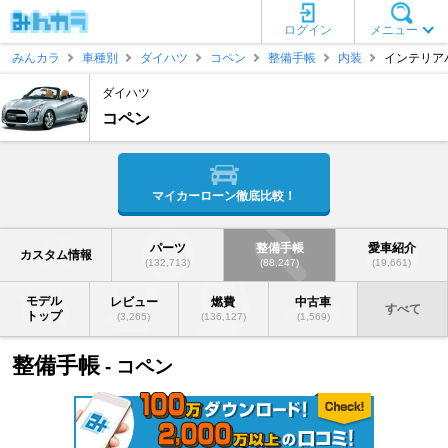
ログイン
メニュー
みんカラ
車種別
ダイハツ
コペン
整備手帳
内装
インテリア
ダイハツ
コペン
マイカーローン徹底比較！
パーツ
整備手帳
愛車紹介
カスタム情報
(132,713)
(88,247)
(19,661)
モデル
レビュー
燃費
中古車
すべて
トップ
(3,265)
(136,127)
(1,569)
整備手帳
- コペン