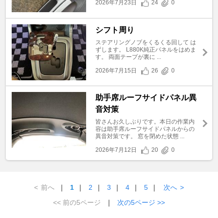
2026年7月23日
24
0
シフト周り
ステアリングノブをくるくる回して は
ずします。 L880K純正パネルをはめま
す。 両面テープが裏に ...
2026年7月15日
26
0
助手席ルーフサイドパネル異
音対策
皆さんお久しぶりです。本日の作業内
容は助手席ルーフサイドパネルからの
異音対策です。 窓を閉めた状態 ...
2026年7月12日
20
0
<
前へ
｜
1
｜
2
｜
3
｜
4
｜
5
｜
次へ
>
<< 前の5ページ
｜
次の5ページ >>