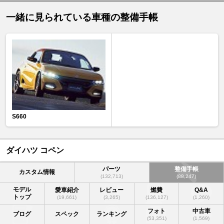
一緒に見られている車種の整備手帳
S660
ダイハツ コペン
パーツ
整備手帳
カスタム情報
(132,713)
(88,247)
モデル
愛車紹介
レビュー
燃費
Q&A
トップ
(19,661)
(3,265)
(136,127)
(1,260)
フォト
中古車
ブログ
スペック
ランキング
(53,351)
(1,569)