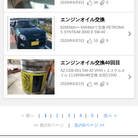
2026年8月4日
34
0
エンジンオイル交換
82065km〜 6464kmで交換 PETRONA
S SYNTIUM 3000 E 5W-40 ...
2026年8月3日
10
0
エンジンオイル交換40回目
AZ CEB-001 5W-30 VHVI＋エステルオ
イル 111893km時交換 次回11500 ...
2026年8月2日
48
0
<
前へ
｜
1
｜
2
｜
3
｜
4
｜
5
｜
次へ
>
<< 前の5ページ
｜
次の5ページ >>