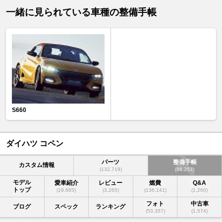
一緒に見られている車種の整備手帳
S660
ダイハツ コペン
パーツ
整備手帳
カスタム情報
(132,719)
(88,253)
モデル
愛車紹介
レビュー
燃費
Q&A
トップ
(19,665)
(3,265)
(136,141)
(1,260)
フォト
中古車
ブログ
スペック
ランキング
(53,357)
(1,574)