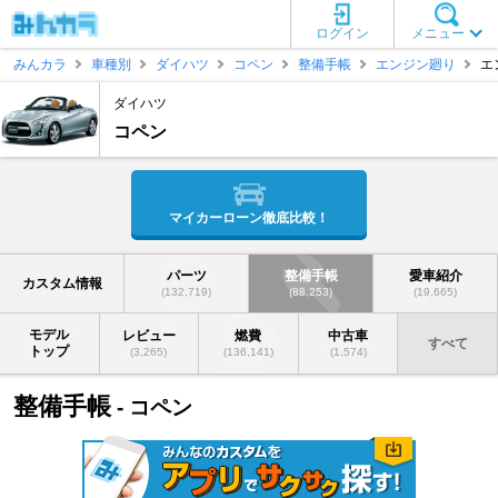
ログイン
メニュー
みんカラ
車種別
ダイハツ
コペン
整備手帳
エンジン廻り
エ
ダイハツ
コペン
マイカーローン徹底比較！
パーツ
整備手帳
愛車紹介
カスタム情報
(132,719)
(88,253)
(19,665)
モデル
レビュー
燃費
中古車
すべて
トップ
(3,265)
(136,141)
(1,574)
整備手帳
- コペン