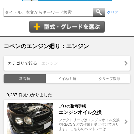
クリア
コペンのエンジン廻り：エンジン
カテゴリで絞る
エンジン
新着順
イイね！順
クリップ数順
9,237
件見つかりました
プロの整備手帳
エンジンオイル交換
ファクトリーではエンジンオイル交換
やRECSなどの作業も受け付けており
ます。 こちらのベントレーは ...