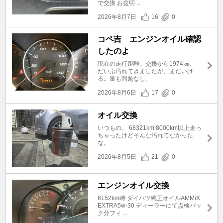
で交換 お盆明 ...
2026年8月7日
16
0
コペ吉 エンジンオイル確認
したのよ
現在の走行距離。交換から1974㎞。
だいぶ汚れてきましたが、まだいけ
る。量も問題なし。
2026年8月6日
17
0
オイル交換
いつもの。 68321km 8000km以上走っ
ちゃったけどそんな汚れてなかった
な。
2026年8月5日
21
0
エンジンオイル交換
6152km時 ダイハツ純正オイルAMMiX
EXTRA5w-30 ディーラーにて点検パッ
ク分フィ ...