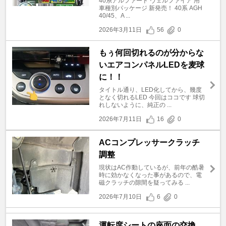
40系アルファード ヴェルファイア 用
車種別パッケージ 新発売！ 40系 AGH
40/45、A ...
2026年3月11日
56
0
もぅ何回切れるのが分からな
いエアコンパネルLEDを麦球
に！！
タイトル通り、LED化してから、幾度
となく切れるLED 今回はココです 球切
れしないように、純正の ...
2026年7月11日
16
0
ACコンプレッサークラッチ
調整
現状はAC作動しているが、前年の酷暑
時に効かなくなった事があるので、電
磁クラッチの隙間を疑ってみる ...
2026年7月10日
6
0
運転席シートの座面の交換