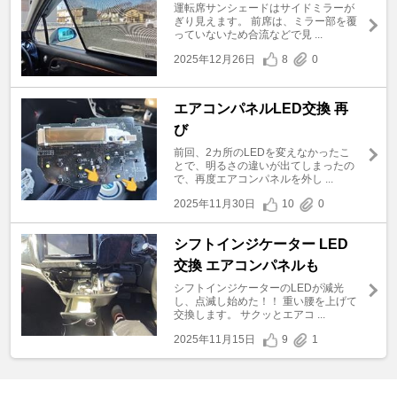
運転席サンシェードはサイドミラーが
ぎり見えます。 前席は、ミラー部を覆
っていないため合流などで見 ...
2025年12月26日
8
0
エアコンパネルLED交換 再
び
前回、2カ所のLEDを変えなかったこ
とで、明るさの違いが出てしまったの
で、再度エアコンパネルを外し ...
2025年11月30日
10
0
シフトインジケーター LED
交換 エアコンパネルも
シフトインジケーターのLEDが減光
し、点滅し始めた！！ 重い腰を上げて
交換します。 サクッとエアコ ...
2025年11月15日
9
1