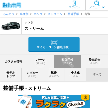
ログイン
メニュー
みんカラ
車種別
ホンダ
ストリーム
整備手帳
内装
ホンダ
ストリーム
マイカーローン徹底比較！
パーツ
整備手帳
愛車紹介
カスタム情報
(52,464)
(26,635)
(8,945)
モデル
レビュー
燃費
中古車
すべて
トップ
(1,653)
(23,037)
(83)
整備手帳
- ストリーム