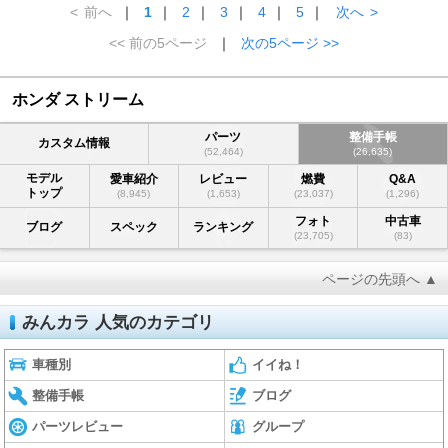
<
前へ
｜
1
｜
2
｜
3
｜
4
｜
5
｜
次へ
>
<< 前の5ページ
｜
次の5ページ >>
ホンダ ストリーム
パーツ
整備手帳
カスタム情報
(52,464)
(26,635)
モデル
愛車紹介
レビュー
燃費
Q&A
トップ
(8,945)
(1,653)
(23,037)
(1,296)
フォト
中古車
ブログ
スペック
ランキング
(23,705)
(83)
ページの先頭へ ▲
みんカラ 人気のカテゴリ
車種別
イイね！
整備手帳
ブログ
パーツレビュー
グループ