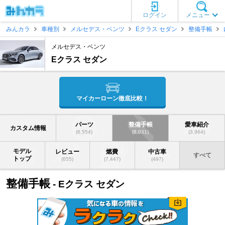
ログイン
メニュー
みんカラ
車種別
メルセデス・ベンツ
Eクラス セダン
整備手帳
メルセデス・ベンツ
Eクラス セダン
マイカーローン徹底比較！
パーツ
整備手帳
愛車紹介
カスタム情報
(6,554)
(8,031)
(3,964)
モデル
レビュー
燃費
中古車
すべて
トップ
(655)
(7,447)
(497)
整備手帳
- Eクラス セダン