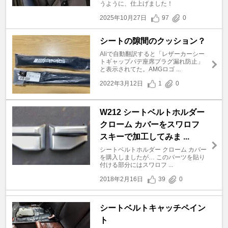
うように、仕上げました！
2025年10月27日
97
0
シートの隙間のクッション？
Aliで自動翻訳すると「レザーカーシー
トギャップパデ座席プラグ漏れ防止」
と表示されてた。AMGロゴ ...
2022年3月12日
1
0
W212 シートベルトホルダー
クローム カバーをスワロフ
スキーで加工してみま ...
シートベルトホルダー クローム カバー
を購入しましたが… このパーツを貼り
付ける部分にはスワロフ ...
2018年2月16日
39
0
シートベルトキャッチペイン
ト