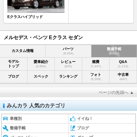
Eクラスハイブリッド
メルセデス・ベンツ Eクラス セダン
パーツ
整備手帳
カスタム情報
(6,554)
(8,031)
モデル
愛車紹介
レビュー
燃費
Q&A
トップ
(3,964)
(655)
(7,447)
(1,214)
フォト
中古車
ブログ
スペック
ランキング
(6,509)
(497)
ページの先頭へ ▲
みんカラ 人気のカテゴリ
車種別
イイね！
整備手帳
ブログ