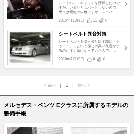
シートベルトキャッチを清掃したので
すが、いまひとつパッとしないので、
元々は素地の朱色ですが、スーパ ...
2015年11月9日
11
0
シートベルト異音対策
シートベルトを引っ張り出す際に「ク
ゥーー」っという感じの高い異音がす
るのが凄く気になっていたので、 ...
2010年7月10日
0
0
<
前へ
｜
1
｜
次へ
>
メルセデス・ベンツ Eクラスに所属するモデルの
整備手帳