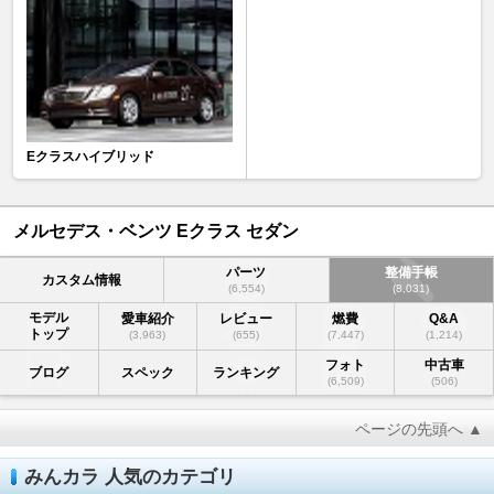
Eクラスハイブリッド
メルセデス・ベンツ Eクラス セダン
パーツ
整備手帳
カスタム情報
(6,554)
(8,031)
モデル
愛車紹介
レビュー
燃費
Q&A
トップ
(3,963)
(655)
(7,447)
(1,214)
フォト
中古車
ブログ
スペック
ランキング
(6,509)
(506)
ページの先頭へ ▲
みんカラ 人気のカテゴリ