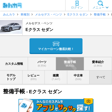
ログイン
メニュー
みんカラ
車種別
メルセデス・ベンツ
Eクラス セダン
整備手帳
メルセデス・ベンツ
Eクラス セダン
マイカーローン徹底比較！
パーツ
整備手帳
愛車紹介
カスタム情報
(6,554)
(8,031)
(3,963)
モデル
レビュー
燃費
中古車
すべて
トップ
(655)
(7,447)
(506)
整備手帳
- Eクラス セダン