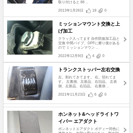
取り付けると 86 ...
2013年1月26日
18
0
ミッションマウント交換と上
げ加工
クラック入ってます 自作防振加工品と
交換 中間パイプ、DPFに擦り後がある
ので ミッションマウン ...
2022年12月9日
4
0
トランクストッパー左右交換
左。割れてきてます。 右。切れてま
す。 左裏側、左新品、右旧品。 左表
側、左新品、右旧品。 右裏側 ...
2021年11月23日
6
0
ホンネット&ヘッドライトワ
イパー エアダクト
ボンネットエアダクト ボディー同色に