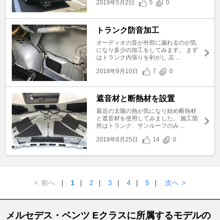
2019年5月2日
5
0
トランク防音加工
オーディオの音が外部に漏れるのが気
になり多少の加工をしてみます。 まず
はトランク内張りを剥がし 左 ...
2018年9月10日
7
0
遮音材と断熱材を設置
最近の太陽の熱が気になり始め断熱材
と遮音材を使用してみました。 施工箇
所はトランク、サンルーフのみ ...
2018年8月25日
14
0
<
前へ
｜
1
｜
2
｜
3
｜
4
｜
5
｜
次へ
>
メルセデス・ベンツ Eクラスに所属するモデルの