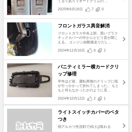
てるであろうオートグリムの ...
2025年6月16日
7
0
フロントガラス異音解消
フロントガラス中央上部、黒いプラス
チックカバーの中からビビリ音が聞こ
える。 エンジン始動後走りだし ...
2024年12月10日
6
2
バニティミラー横カードクリ
ップ修理
半年ほど前、運転席側のクリップに指
が引っかかって折れてしまった。 もと
もと何もなかったかのように見 ...
2024年10月12日
2
1
ライトスイッチカバーのベタ
つき
弱アルカリ性洗剤で拭けば取れる