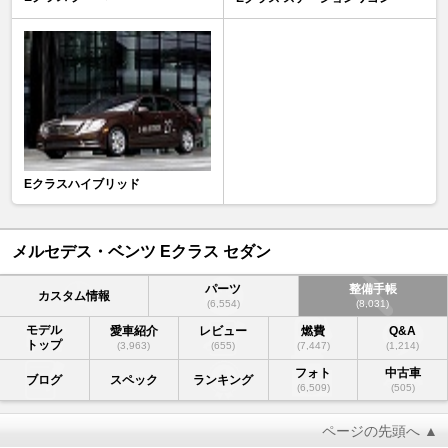
Eクラスハイブリッド
メルセデス・ベンツ Eクラス セダン
パーツ
整備手帳
カスタム情報
(6,554)
(8,031)
モデル
愛車紹介
レビュー
燃費
Q&A
トップ
(3,963)
(655)
(7,447)
(1,214)
フォト
中古車
ブログ
スペック
ランキング
(6,509)
(505)
ページの先頭へ ▲