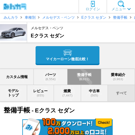
ログイン
メニュー
みんカラ
車種別
メルセデス・ベンツ
Eクラス セダン
整備手帳
メルセデス・ベンツ
Eクラス セダン
マイカーローン徹底比較！
パーツ
整備手帳
愛車紹介
カスタム情報
(6,554)
(8,031)
(3,963)
モデル
レビュー
燃費
中古車
すべて
トップ
(655)
(7,447)
(505)
整備手帳
- Eクラス セダン