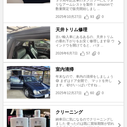
３５周年記念車のタンカラーにピッタ
リなアームレストを製作！ amazonで
数量限定で販売開始しまし ...
2025年10月27日
93
0
天井トリム修理
古い輸入車にあるあるの、天井トリム
の垂れ下がりをお安く修理します😝 ウ
インドウを開けてると、バタ ...
2026年6月7日
57
0
室内清掃
年末なので、車内の清掃をしましょう
😅 まずはドア全開で、 マットを外し
ます。 砂がいっぱいですね ...
2025年12月27日
60
0
クリーニング
納車日に気になるのでクリーニングし
ました 使ったのは既に賞味期限が切れ