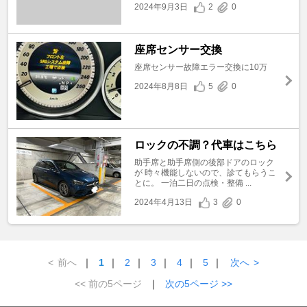
2024年9月3日
2
0
座席センサー交換
座席センサー故障エラー交換に10万
2024年8月8日
5
0
ロックの不調？代車はこちら
助手席と助手席側の後部ドアのロック
が 時々機能しないので、診てもらうこ
とに。 一泊二日の点検・整備 ...
2024年4月13日
3
0
<
前へ
｜
1
｜
2
｜
3
｜
4
｜
5
｜
次へ
>
<< 前の5ページ
｜
次の5ページ >>