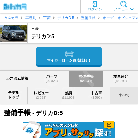
ログイン
メニュー
みんカラ
車種別
三菱
デリカD:5
整備手帳
オーディオビジュア
三菱
デリカD:5
マイカーローン徹底比較！
パーツ
整備手帳
愛車紹介
カスタム情報
(99,023)
(65,241)
(18,799)
モデル
レビュー
燃費
中古車
すべて
トップ
(2,673)
(112,903)
(3,595)
整備手帳
- デリカD:5