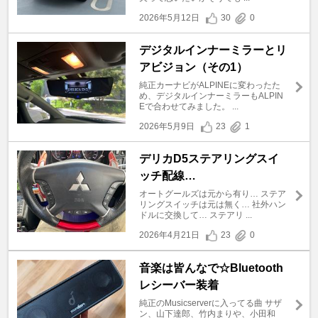
2026年5月12日
30
0
デジタルインナーミラーとリ
アビジョン（その1）
純正カーナビがALPINEに変わったた
め、デジタルインナーミラーもALPIN
Eで合わせてみました。 ...
2026年5月9日
23
1
デリカD5ステアリングスイ
ッチ配線…
オートグールズは元から有り… ステア
リングスイッチは元は無く… 社外ハン
ドルに交換して… ステアリ ...
2026年4月21日
23
0
音楽は皆んなで☆Bluetooth
レシーバー装着
純正のMusicserverに入ってる曲 サザ
ン、山下達郎、竹内まりや、小田和