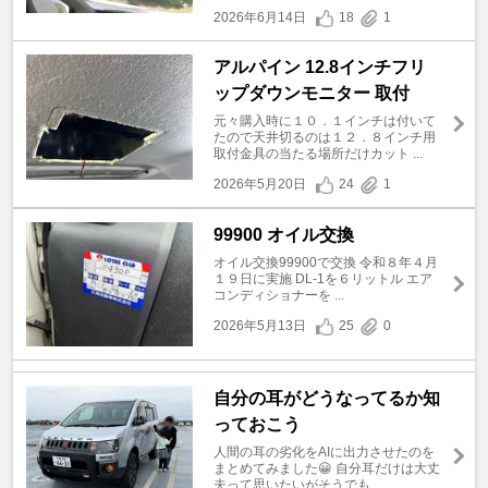
2026年6月14日
18
1
アルパイン 12.8インチフリ
ップダウンモニター 取付
元々購入時に１０．１インチは付いて
たので天井切るのは１２．８インチ用
取付金具の当たる場所だけカット ...
2026年5月20日
24
1
99900 オイル交換
オイル交換99900で交換 令和８年４月
１９日に実施 DL-1を６リットル エア
コンディショナーを ...
2026年5月13日
25
0
自分の耳がどうなってるか知
っておこう
人間の耳の劣化をAIに出力させたのを
まとめてみました😀 自分耳だけは大丈
夫って思いたいがそうでも ...