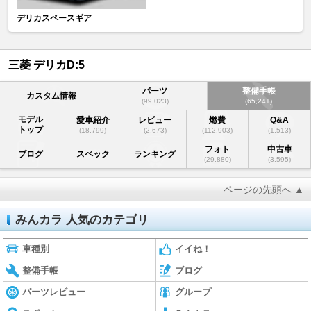
デリカスペースギア
三菱 デリカD:5
パーツ
整備手帳
カスタム情報
(99,023)
(65,241)
モデル
愛車紹介
レビュー
燃費
Q&A
トップ
(18,799)
(2,673)
(112,903)
(1,513)
フォト
中古車
ブログ
スペック
ランキング
(29,880)
(3,595)
ページの先頭へ ▲
みんカラ 人気のカテゴリ
車種別
イイね！
整備手帳
ブログ
パーツレビュー
グループ