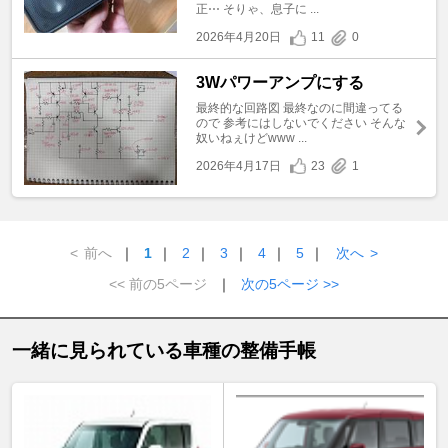
正⋯ そりゃ、息子に ...
2026年4月20日
11
0
3Wパワーアンプにする
最終的な回路図 最終なのに間違ってる
ので 参考にはしないでください そんな
奴いねぇけどwww ...
2026年4月17日
23
1
<
前へ
｜
1
｜
2
｜
3
｜
4
｜
5
｜
次へ
>
<< 前の5ページ
｜
次の5ページ >>
一緒に見られている車種の整備手帳